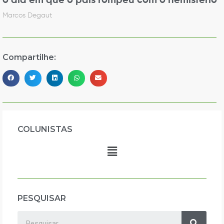
o dia em que o país rompeu com o hemisfério
Marcos Degaut
Compartilhe:
COLUNISTAS
PESQUISAR