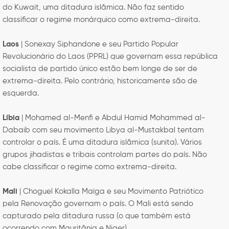
do Kuwait, uma ditadura islâmica. Não faz sentido
classificar o regime monárquico como extrema-direita.
Laos
| Sonexay Siphandone e seu Partido Popular
Revolucionário do Laos (PPRL) que governam essa república
socialista de partido único estão bem longe de ser de
extrema-direita. Pelo contrário, historicamente são de
esquerda.
Líbia
| Mohamed al-Menfi e Abdul Hamid Mohammed al-
Dabaib com seu movimento Libya al-Mustakbal tentam
controlar o país. É uma ditadura islâmica (sunita). Vários
grupos jihadistas e tribais controlam partes do país. Não
cabe classificar o regime como extrema-direita.
Mali
| Choguel Kokalla Maïga e seu Movimento Patriótico
pela Renovação governam o país. O Mali está sendo
capturado pela ditadura russa (o que também está
ocorrendo com Mauritânia e Niger).