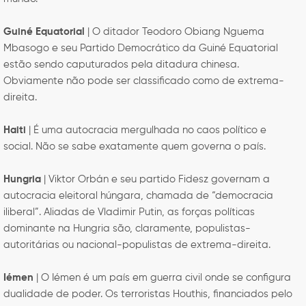
Guiné Equatorial
| O ditador Teodoro Obiang Nguema
Mbasogo e seu Partido Democrático da Guiné Equatorial
estão sendo caputurados pela ditadura chinesa.
Obviamente não pode ser classificado como de extrema-
direita.
Haiti
| É uma autocracia mergulhada no caos político e
social. Não se sabe exatamente quem governa o país.
Hungria
| Viktor Orbán e seu partido Fidesz governam a
autocracia eleitoral húngara, chamada de “democracia
iliberal”. Aliadas de Vladimir Putin, as forças políticas
dominante na Hungria são, claramente, populistas-
autoritárias ou nacional-populistas de extrema-direita.
Iémen
| O Iémen é um país em guerra civil onde se configura
dualidade de poder. Os terroristas Houthis, financiados pelo