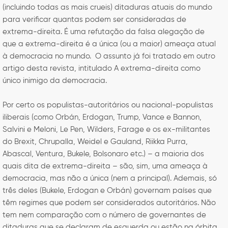
(incluindo todas as mais crueis) ditaduras atuais do mundo
para verificar quantas podem ser consideradas de
extrema-direita. É uma refutação da falsa alegação de
que a extrema-direita é a única (ou a maior) ameaça atual
à democracia no mundo. O assunto já foi tratado em outro
artigo desta revista, intitulado A extrema-direita como
único inimigo da democracia.
Por certo os populistas-autoritários ou nacional-populistas
iliberais (como Orbán, Erdogan, Trump, Vance e Bannon,
Salvini e Meloni, Le Pen, Wilders, Farage e os ex-militantes
do Brexit, Chrupalla, Weidel e Gauland, Riikka Purra,
Abascal, Ventura, Bukele, Bolsonaro etc.) – a maioria dos
quais dita de extrema-direita – são, sim, uma ameaça à
democracia, mas não a única (nem a principal). Ademais, só
três deles (Bukele, Erdogan e Orbán) governam países que
têm regimes que podem ser considerados autoritários. Não
tem nem comparação com o número de governantes de
ditaduras que se declaram de esquerda ou estão na órbita