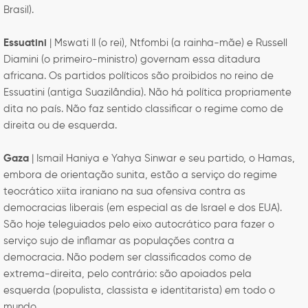
Brasil).
Essuatini
| Mswati II (o rei), Ntfombi (a rainha-mãe) e Russell
Diamini (o primeiro-ministro) governam essa ditadura
africana. Os partidos políticos são proibidos no reino de
Essuatini (antiga Suazilândia). Não há política propriamente
dita no país. Não faz sentido classificar o regime como de
direita ou de esquerda.
Gaza
| Ismail Haniya e Yahya Sinwar e seu partido, o Hamas,
embora de orientação sunita, estão a serviço do regime
teocrático xiita iraniano na sua ofensiva contra as
democracias liberais (em especial as de Israel e dos EUA).
São hoje teleguiados pelo eixo autocrático para fazer o
serviço sujo de inflamar as populações contra a
democracia. Não podem ser classificados como de
extrema-direita, pelo contrário: são apoiados pela
esquerda (populista, classista e identitarista) em todo o
mundo.