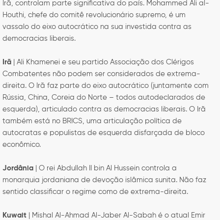
Irã, controlam parte significativa do país. Mohammed Ali al-
Houthi, chefe do comitê revolucionário supremo, é um
vassalo do eixo autocrático na sua investida contra as
democracias liberais.
Irã
| Ali Khamenei e seu partido Associação dos Clérigos
Combatentes não podem ser considerados de extrema-
direita. O Irã faz parte do eixo autocrático (juntamente com
Rússia, China, Coreia do Norte – todos autodeclarados de
esquerda), articulado contra as democracias liberais. O Irã
também está no BRICS, uma articulação política de
autocratas e populistas de esquerda disfarçada de bloco
econômico.
Jordânia
| O rei Abdullah II bin Al Hussein controla a
monarquia jordaniana de devoção islâmica sunita. Não faz
sentido classificar o regime como de extrema-direita.
Kuwait
| Mishal Al-Ahmad Al-Jaber Al-Sabah é o atual Emir