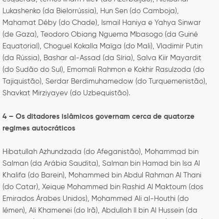
Lukashenko (da Bielorrússia), Hun Sen (do Camboja),
Mahamat Déby (do Chade), Ismail Haniya e Yahya Sinwar
(de Gaza), Teodoro Obiang Nguema Mbasogo (da Guiné
Equatorial), Choguel Kokalla Maïga (do Mali), Vladimir Putin
(da Rússia), Bashar al-Assad (da Síria), Salva Kiir Mayardit
(do Sudão do Sul), Emomali Rahmon e Kokhir Rasulzoda (do
Tajiquistão), Serdar Berdimuhamedow (do Turquemenistão),
Shavkat Mirziyayev (do Uzbequistão).
4 – Os ditadores islâmicos governam cerca de quatorze
regimes autocráticos
Hibatullah Azhundzada (do Afeganistão), Mohammad bin
Salman (da Arábia Saudita), Salman bin Hamad bin Isa Al
Khalifa (do Barein), Mohammed bin Abdul Rahman Al Thani
(do Catar), Xeique Mohammed bin Rashid Al Maktoum (dos
Emirados Árabes Unidos), Mohammed Ali al-Houthi (do
Iémen), Ali Khamenei (do Irã), Abdullah II bin Al Hussein (da