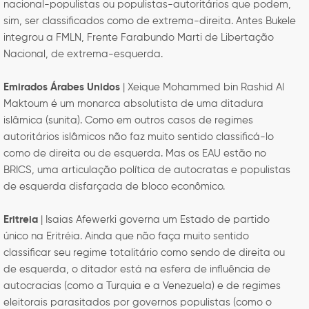
nacional-populistas ou populistas-autoritários que podem,
sim, ser classificados como de extrema-direita. Antes Bukele
integrou a FMLN, Frente Farabundo Marti de Libertação
Nacional, de extrema-esquerda.
Emirados Árabes Unidos
| Xeique Mohammed bin Rashid Al
Maktoum é um monarca absolutista de uma ditadura
islâmica (sunita). Como em outros casos de regimes
autoritários islâmicos não faz muito sentido classificá-lo
como de direita ou de esquerda. Mas os EAU estão no
BRICS, uma articulação política de autocratas e populistas
de esquerda disfarçada de bloco econômico.
Eritreia
| Isaias Afewerki governa um Estado de partido
único na Eritréia. Ainda que não faça muito sentido
classificar seu regime totalitário como sendo de direita ou
de esquerda, o ditador está na esfera de influência de
autocracias (como a Turquia e a Venezuela) e de regimes
eleitorais parasitados por governos populistas (como o