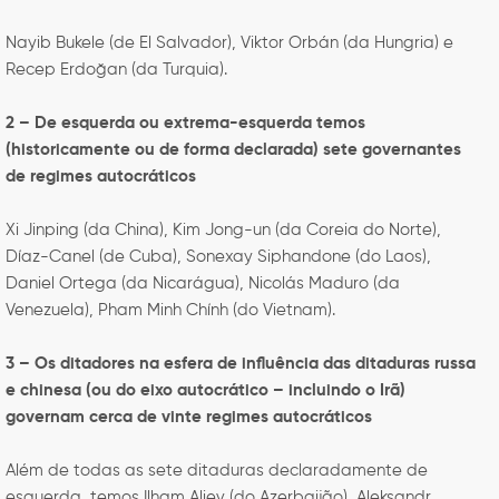
Nayib Bukele (de El Salvador), Viktor Orbán (da Hungria) e
Recep Erdoğan (da Turquia).
2 – De esquerda ou extrema-esquerda temos
(historicamente ou de forma declarada) sete governantes
de regimes autocráticos
Xi Jinping (da China), Kim Jong-un (da Coreia do Norte),
Díaz-Canel (de Cuba), Sonexay Siphandone (do Laos),
Daniel Ortega (da Nicarágua), Nicolás Maduro (da
Venezuela), Pham Minh Chính (do Vietnam).
3 – Os ditadores na esfera de influência das ditaduras russa
e chinesa (ou do eixo autocrático – incluindo o Irã)
governam cerca de vinte regimes autocráticos
Além de todas as sete ditaduras declaradamente de
esquerda, temos Ilham Aliev (do Azerbaijão), Aleksandr