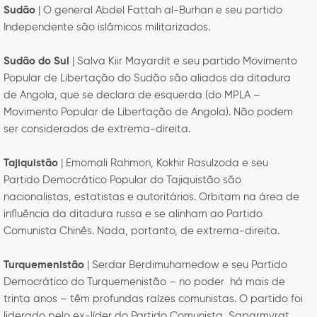
Sudão
| O general Abdel Fattah al-Burhan e seu partido
Independente são islâmicos militarizados.
Sudão do Sul
| Salva Kiir Mayardit e seu partido Movimento
Popular de Libertação do Sudão são aliados da ditadura
de Angola, que se declara de esquerda (do MPLA –
Movimento Popular de Libertação de Angola). Não podem
ser considerados de extrema-direita.
Tajiquistão
| Emomali Rahmon, Kokhir Rasulzoda e seu
Partido Democrático Popular do Tajiquistão são
nacionalistas, estatistas e autoritários. Orbitam na área de
influência da ditadura russa e se alinham ao Partido
Comunista Chinês. Nada, portanto, de extrema-direita.
Turquemenistão
| Serdar Berdimuhamedow e seu Partido
Democrático do Turquemenistão – no poder há mais de
trinta anos – têm profundas raízes comunistas. O partido foi
liderado pelo ex-líder do Partido Comunista, Saparmyrat