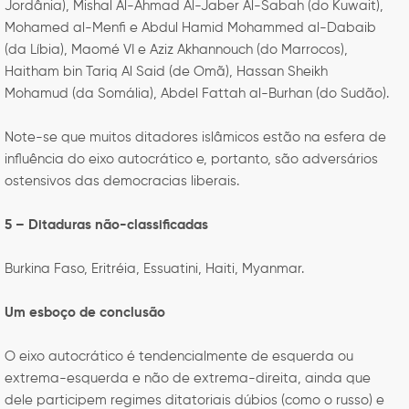
Jordânia), Mishal Al-Ahmad Al-Jaber Al-Sabah (do Kuwait),
Mohamed al-Menfi e Abdul Hamid Mohammed al-Dabaib
(da Líbia), Maomé VI e Aziz Akhannouch (do Marrocos),
Haitham bin Tariq Al Said (de Omã), Hassan Sheikh
Mohamud (da Somália), Abdel Fattah al-Burhan (do Sudão).
Note-se que muitos ditadores islâmicos estão na esfera de
influência do eixo autocrático e, portanto, são adversários
ostensivos das democracias liberais.
5 – Ditaduras não-classificadas
Burkina Faso, Eritréia, Essuatini, Haiti, Myanmar.
Um esboço de conclusão
O eixo autocrático é tendencialmente de esquerda ou
extrema-esquerda e não de extrema-direita, ainda que
dele participem regimes ditatoriais dúbios (como o russo) e