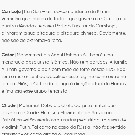
Camboja
| Hun Sen – um ex-comandante do Khmer
Vermelho que mudou de lado – que governa o Camboja há
quatro décadas, e o seu Partido Popular do Camboja,
alinharam a sua ditadura à ditadura chinesa. Obviamente,
não são de extrema-direita.
Catar
| Mohammed bin Abdul Rahman Al Thani é uma
monarquia absolutista islâmica. Não tem partidos. A família
Al Thani governa o país com mão de ferro desde 1825. Não
tem o menor sentido classificar esse regime como extrema-
direita. Aliás, o Catar dá abrigo à direção atual do Hamas
e financia esse grupo terrorista.
Chade
| Mahamat Déby é o chefe da junta militar que
governa o Chade. Ele e seu Movimento de Salvação
Patriótica estão sendo capturados pela ditadura russa de
Vladimir Putin. Tal como no caso da Rússia, não faz sentido
classificá-los como direita ou esquerda.