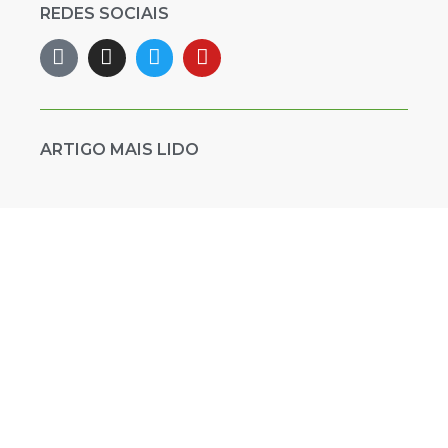
REDES SOCIAIS
ARTIGO MAIS LIDO
O Brasil do jeito que o Hamas gosta
Madeleine Lacsko
22/02/2024
Leia mais »