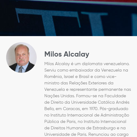
Milos Alcalay
Milos Alcalay é um diplomata venezuelano.
Serviu como embaixador da Venezuela na
Romênia, Israel e Brasil e como vice-
ministro das Relações Exteriores da
Venezuela e representante permanente nas
Nações Unidas. Formou-se na Faculdade
de Direito da Universidade Católica Andrés
Bello, em Caracas, em 1970. Pós-graduado
no Instituto Internacional de Administração
Pública de Paris, no Instituto Internacional
de Direitos Humanos de Estrasburgo e na
Universidade de Paris. Renunciou ao cargo