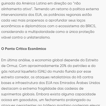
guinada da América Latina em direção ao “não
alinhamento ativo”. Temendo um retorno à política externa
intervencionista dos EUA, as potências regionais estão
cada vez mais propensas a aprofundar seus laços
econômicos e diplomáticos com o ecossistema do BRICS,
considerando a multipolaridade como a única proteção
viável contra o unilateralismo.
O Ponto Crítico Econômico
Em última análise, a economia global depende do Estreito
de Ormuz. Com aproximadamente 20% do petróleo e do
gás natural liquefeito (GNL) do mundo fluindo por esse
estreito corredor, os ataques retaliatórios do Irã contra
bases e infraestrutura dos EUA nos Emirados Árabes Unidos
destacam a extrema fragilidade das cadeias de
suprimentos globais. Embora exista alguma capacidade
ociosa em gasodutos, um fechamento prolongado ou
ataques persistentes ao tráfego marítimo poderiam elevar