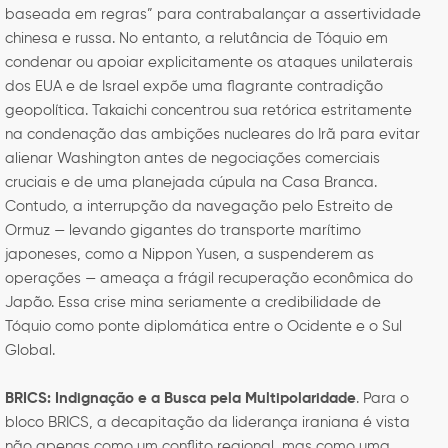
baseada em regras” para contrabalançar a assertividade
chinesa e russa. No entanto, a relutância de Tóquio em
condenar ou apoiar explicitamente os ataques unilaterais
dos EUA e de Israel expõe uma flagrante contradição
geopolítica. Takaichi concentrou sua retórica estritamente
na condenação das ambições nucleares do Irã para evitar
alienar Washington antes de negociações comerciais
cruciais e de uma planejada cúpula na Casa Branca.
Contudo, a interrupção da navegação pelo Estreito de
Ormuz — levando gigantes do transporte marítimo
japoneses, como a Nippon Yusen, a suspenderem as
operações — ameaça a frágil recuperação econômica do
Japão. Essa crise mina seriamente a credibilidade de
Tóquio como ponte diplomática entre o Ocidente e o Sul
Global.
BRICS: Indignação e a Busca pela Multipolaridade
. Para o
bloco BRICS, a decapitação da liderança iraniana é vista
não apenas como um conflito regional, mas como uma