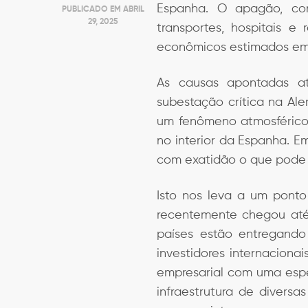
Espanha. O apagão, con
PUBLICADO EM
ABRIL
29, 2025
transportes, hospitais e
econômicos estimados em 
As causas apontadas 
subestação crítica na Al
um fenômeno atmosférico 
no interior da Espanha. 
com exatidão o que pode 
Isto nos leva a um pont
recentemente chegou até 
países estão entregando p
investidores internaciona
empresarial com uma espé
infraestrutura de divers