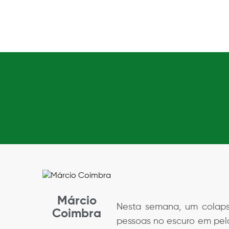
Márcio
Nesta semana, um colaps
Coimbra
pessoas no escuro em pelo