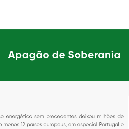
Apagão de Soberania
o energético sem precedentes deixou milhões de
 menos 12 países europeus, em especial Portugal e