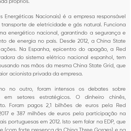
da próprios.
s Energéticas Nacionais) é a empresa responsável
transporte de eletricidade e gás natural. Funciona
a energético nacional, garantindo a segurança e
nto de energia no país. Desde 2012, a China State
ações. Na Espanha, epicentro do apagão, a Red
radora do sistema elétrico nacional espanhol, tem
ousando nas mãos da mesma China State Grid, que
ior acionista privada da empresa.
 no outro, foram intensos os debates sobre
a em setores estratégicos. O dinheiro chinês,
alto. Foram pagos 2,1 bilhões de euros pela Red
017 e 387 milhões de euros pela participação na
is portuguesas em 2012. Isto sem falar na EDP, que
ade (com forte presença da China Three Gorges) e na