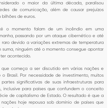
siderado o maior da última década, paralisou
 redes de comunicação, além de causar prejuízos
bilhões de euros.
até o momento falam de um incêndio em uma
emanha, passando por um ataque cibernético e até
raro devido a variações extremas de temperatura
Em suma, ninguém até o momento consegue apontar
ter acontecido.
o que começa a ser discutido em várias nações e
o Brasil. Por necessidade de investimento, muitos
artes significativas de suas infraestruturas para
is, inclusive para países que confundem o conceito
cie de capitalismo de Estado. O resultado é que a
as nações hoje repousa sob domínio de países que