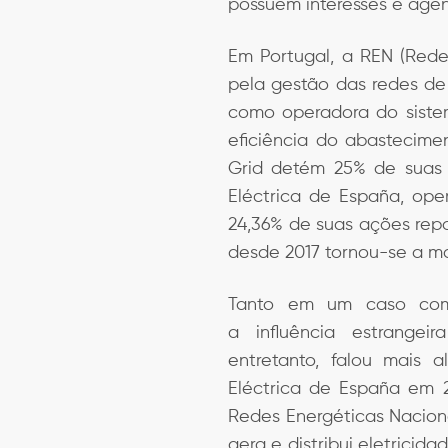
possuem interesses e agen
Em Portugal, a REN (Rede
pela gestão das redes de 
como operadora do sistem
eficiência do abastecime
Grid detém 25% de suas 
Eléctrica de España, ope
24,36% de suas ações rep
desde 2017 tornou-se a ma
Tanto em um caso como
a influência estrangeir
entretanto, falou mais 
Eléctrica de España em 2
Redes Energéticas Naciona
gera e distribui eletricid