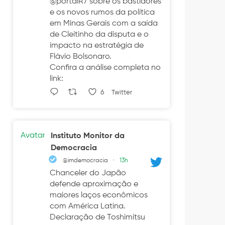
@portalR7 sobre os bastidores
e os novos rumos da política
em Minas Gerais com a saída
de Cleitinho da disputa e o
impacto na estratégia de
Flávio Bolsonaro.
Confira a análise completa no
link:
6
Twitter
Avatar
Instituto Monitor da
Democracia
@imdemocracia
·
13h
Chanceler do Japão
defende aproximação e
maiores laços econômicos
com América Latina.
Declaração de Toshimitsu