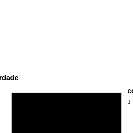
erdade
c