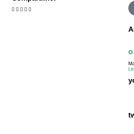
A
O 
Ma
Le
y
t