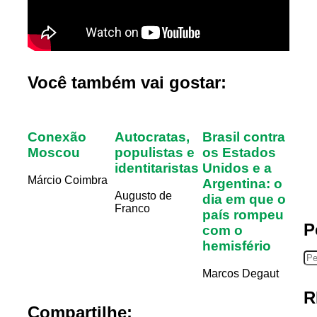
Você também vai gostar:
Conexão
Autocratas,
Brasil contra
Moscou
populistas e
os Estados
identitaristas
Unidos e a
Márcio Coimbra
Argentina: o
Augusto de
dia em que o
Franco
país rompeu
P
com o
hemisfério
Marcos Degaut
R
Compartilhe: