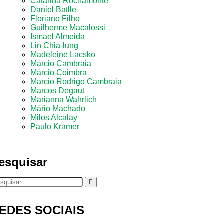
Catarina Rochamonte
Daniel Batlle
Floriano Filho
Guilherme Macalossi
Ismael Almeida
Lin Chia-lung
Madeleine Lacsko
Márcio Cambraia
Márcio Coimbra
Marcio Rodrigo Cambraia
Marcos Degaut
Marianna Wahrlich
Mário Machado
Milos Alcalay
Paulo Kramer
esquisar
EDES SOCIAIS