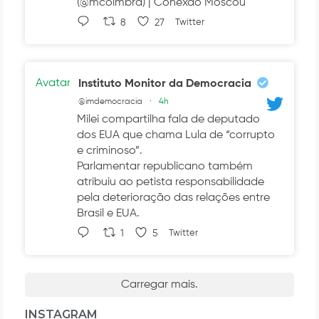
(@mcoimbra) | Conexão Moscou
8
27
Twitter
Avatar
Instituto Monitor da Democracia
@imdemocracia
·
4h
Milei compartilha fala de deputado
dos EUA que chama Lula de “corrupto
e criminoso”.
Parlamentar republicano também
atribuiu ao petista responsabilidade
pela deterioração das relações entre
Brasil e EUA.
1
5
Twitter
Carregar mais.
INSTAGRAM