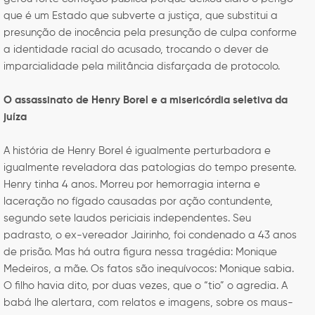
que é um Estado que subverte a justiça, que substitui a
presunção de inocência pela presunção de culpa conforme
a identidade racial do acusado, trocando o dever de
imparcialidade pela militância disfarçada de protocolo.
O assassinato de Henry Borel e a misericórdia seletiva da
juíza
A história de Henry Borel é igualmente perturbadora e
igualmente reveladora das patologias do tempo presente.
Henry tinha 4 anos. Morreu por hemorragia interna e
laceração no fígado causadas por ação contundente,
segundo sete laudos periciais independentes. Seu
padrasto, o ex-vereador Jairinho, foi condenado a 43 anos
de prisão. Mas há outra figura nessa tragédia: Monique
Medeiros, a mãe. Os fatos são inequívocos: Monique sabia.
O filho havia dito, por duas vezes, que o “tio” o agredia. A
babá lhe alertara, com relatos e imagens, sobre os maus-