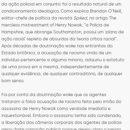
da ação policial em conjunto: foi o resultado natural de um
condicionamento ideológico. Como explica Brendan O’Neill,
editor-chefe de política da revista
Spiked,
no artigo The
merciless mistreatment of Henry Nowak, “a Polícia de
Hampshire, que abrange Southampton, possui um ´plano de
ação racial´ repleto de absurdos da teoria crítica racial”.
Após décadas de doutrinação woke nas entranhas do
Estado britânico, a acusação de racismo vindo de um
indivíduo pertencente a alguma minoria, adquiriu o estatuto
de uma prova em si mesma, independentemente de
qualquer evidência, de qualquer contraditório, de qualquer
bom senso.
Foi por conta da doutrinação woke que os agentes
trataram a falsa acusação de racismo feita pelo irmão do
assassino de Henry Nowak como verdade imediata e
inquestionável. Embora o assassino tenha sido condenado,
a liberação das câmeras corporais dos agentes de polícia
gerou forte comoção pública porque deixou claro o perigo