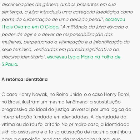
discriminações de gênero, ambos presentes em sua
sentença, a juíza introduziu uma categoria ideológica como
parte da sustentação de uma decisão penal”,
escreveu
Thais Oyama em O Globo.
“
A militância da juíza esvazia o
poder de agir e o dever de responsabilização das
mulheres, perpetuando a vitimização e a infantilização do
sexo feminino, verificadas em parcela significativa do
discurso identitário”
,
escreveu Lygia Maria na Folha de
S.Paulo
.
A retórica identitária
O caso Henry Nowak, no Reino Unido, e o caso Henry Borel,
no Brasil, ilustram um mesmo fenômeno: a substituição
progressiva do ideal de justiça universal por uma lógica de
interpretação fundada em identidades. A identidade da
vítima ou do réu foi critério. No primeiro caso, a identidade
sikh do assassino e a falsa acusação de racismo contribuiu
para a suspeição imediata da verdadeira vítima, que