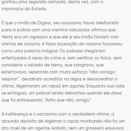
ganhou uma segunda camada, desta vez, com o
imprimatur do Estado.
É que o irmão de Digwa, seu assassino, havia telefonado
para a polícia com uma mentira calculada: afirmou que
Henry era um agressor e que ele e seu irmão haviam sido
vítimas de racismo. A falsa acusação de racismo funcionou
como uma palavra mágica. Os policiais chegaram
enfeitiçados à cena do crime e, sem verificar os fatos, sem
considerar o estado de Henry, que sangrava, que
estertorava, repetindo com muito esforço “não consigo
respirar”, decidiram acreditar no algoz e desacreditar a
vítima. Algemaram um rapaz em agonia. Enquanto sua vida
se extinguia, um policial ainda debochou quando ele disse
que foi esfaqueado: “Acho que não, amigo.”
A indiferença e o sarcasmo com a verdadeira vítima, a
absurda decisão de algemar o rapaz moribundo não foi um
ato cruel de um agente isolado, nem um grosseiro equívoco