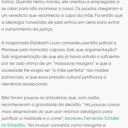
tratos. Quando Henry morreu, ela orientou a empregada a
se calar para não incriminar o casal. Os jurados chegaram a
um veredicto que reconhecia a culpa da mãe. Foi então que
a ideologia travestida de juíza entrou em cena para evitar
o cumprimento da justiça.
A magistrada Elizabeth Louro concedeu perdão judicial a
Monique pelo homicídio culposo. Sob que argumentação?
Sob argumentação de que ela já havia sofrido o suficiente
por ter sido vítima de um “massacre misógino” e que a
sociedade lhe exigia ser “a mãe perfeita” nos moldes
patriarcais, e que essa pressão cultural justificava a
clemência excepcional.
Não foram poucos os articulistas que, com razão,
reconheceram a gravidade da decisão. “
Há poucas coisas
mais desprezíveis do que usar retórica ideológica para
justificar a maldade e o crime”
,
escreveu Fernando Schüller
no Estadão
;
“Ao invocar conceitos como misoginia e