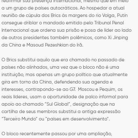
reafirmar sua presença internacional, mesmo que em meio
a um grupo de países autocráticos. Ao hospedar a atual
reunião de cúpula dos Brics às margens do rio Volga, Putin
consegue driblar o mandado emitido pelo Tribunal Penal
Internacional que ordena sua prisão e posa de líder ao lado
de outros presidentes também polêmicos, como Xi Jinping
da China e Masoud Pezeshkian do Irã.
O Brics substitui aquilo que era chamado no passado de
países não alinhados, uma vez que o bloco não é uma
instituição, mas apenas um grupo político que atualmente
gira em torno da China, defendendo sua agenda e
interesses, contrapondo-se ao G7. Moscou e Pequim, os
reais líderes, usam a oportunidade de palco informal para
apoio ao chamado “Sul Global”, designação que na
cartilha de seus membros substitui a antiga expressão
“Terceiro Mundo” ou “países em desenvolvimento”.
O bloco recentemente passou por uma ampliação,