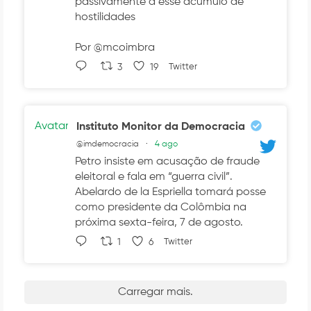
passivamente a esse acúmulo de
hostilidades
Por @mcoimbra
3
19
Twitter
Avatar
Instituto Monitor da Democracia
@imdemocracia
·
4 ago
Petro insiste em acusação de fraude
eleitoral e fala em “guerra civil”.
Abelardo de la Espriella tomará posse
como presidente da Colômbia na
próxima sexta-feira, 7 de agosto.
1
6
Twitter
Carregar mais.