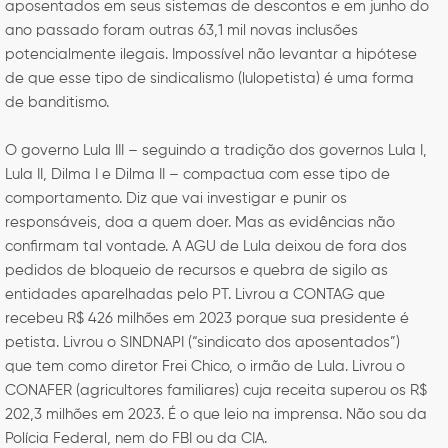
aposentados em seus sistemas de descontos e em junho do
ano passado foram outras 63,1 mil novas inclusões
potencialmente ilegais. Impossível não levantar a hipótese
de que esse tipo de sindicalismo (lulopetista) é uma forma
de banditismo.
O governo Lula III – seguindo a tradição dos governos Lula I,
Lula II, Dilma I e Dilma II – compactua com esse tipo de
comportamento. Diz que vai investigar e punir os
responsáveis, doa a quem doer. Mas as evidências não
confirmam tal vontade. A AGU de Lula deixou de fora dos
pedidos de bloqueio de recursos e quebra de sigilo as
entidades aparelhadas pelo PT. Livrou a CONTAG que
recebeu R$ 426 milhões em 2023 porque sua presidente é
petista. Livrou o SINDNAPI (“sindicato dos aposentados”)
que tem como diretor Frei Chico, o irmão de Lula. Livrou o
CONAFER (agricultores familiares) cuja receita superou os R$
202,3 milhões em 2023. É o que leio na imprensa. Não sou da
Polícia Federal, nem do FBI ou da CIA.