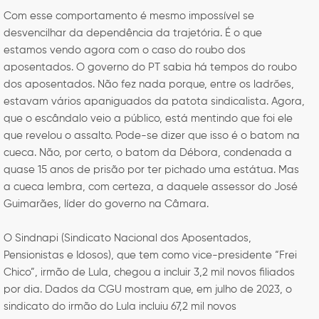
Com esse comportamento é mesmo impossível se
desvencilhar da dependência da trajetória. É o que
estamos vendo agora com o caso do roubo dos
aposentados. O governo do PT sabia há tempos do roubo
dos aposentados. Não fez nada porque, entre os ladrões,
estavam vários apaniguados da patota sindicalista. Agora,
que o escândalo veio a público, está mentindo que foi ele
que revelou o assalto. Pode-se dizer que isso é o batom na
cueca. Não, por certo, o batom da Débora, condenada a
quase 15 anos de prisão por ter pichado uma estátua. Mas
a cueca lembra, com certeza, a daquele assessor do José
Guimarães, líder do governo na Câmara.
O Sindnapi (Sindicato Nacional dos Aposentados,
Pensionistas e Idosos), que tem como vice-presidente “Frei
Chico”, irmão de Lula, chegou a incluir 3,2 mil novos filiados
por dia. Dados da CGU mostram que, em julho de 2023, o
sindicato do irmão do Lula incluiu 67,2 mil novos