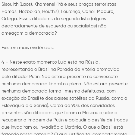
Sisoulith (Laos), Khamenei (Irã e seus braços terroristas
Hamas, Hezbollah, Houthis), Lourenço, Canel, Maduro,
Ortega. Esses ditadores da segunda lista (alguns
declaradamente de esquerda ou socialistas) não
ameaçam a democracia?
Existem mais evidências.
4 – Neste exato momento Lula está na Rússia,
representando o Brasil na Parada da Vitória promovida
pelo ditador Putin. Não estará presente no convescote
nenhuma democracia liberal ou plena. Não estará presente
nenhuma democracia formal, mesmo defeituosa, com
exceção do Brasil (e dos países satélites da Rússia, como a
Eslováquia e a Sérvia). Cerca de 90% dos convidados
presentes são ditadores que foram a Moscou ajudar a
recuperar a imagem de Putin e aplaudir o desfile de tropas
que invadiram ou invadirão a Ucrânia. O que o Brasil está
fazendo nessa caterva? O que justifica tal comportamento