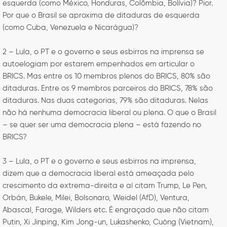
esquerda (como México, Honduras, Colômbia, Bolívia)? Pior.
Por que o Brasil se aproxima de ditaduras de esquerda
(como Cuba, Venezuela e Nicarágua)?
2 – Lula, o PT e o governo e seus esbirros na imprensa se
autoelogiam por estarem empenhados em articular o
BRICS. Mas entre os 10 membros plenos do BRICS, 80% são
ditaduras. Entre os 9 membros parceiros do BRICS, 78% são
ditaduras. Nas duas categorias, 79% são ditaduras. Nelas
não há nenhuma democracia liberal ou plena. O que o Brasil
– se quer ser uma democracia plena – está fazendo no
BRICS?
3 – Lula, o PT e o governo e seus esbirros na imprensa,
dizem que a democracia liberal está ameaçada pelo
crescimento da extrema-direita e aí citam Trump, Le Pen,
Orbán, Bukele, Milei, Bolsonaro, Weidel (AfD), Ventura,
Abascal, Farage, Wilders etc. É engraçado que não citam
Putin, Xi Jinping, Kim Jong-un, Lukashenko, Cuòng (Vietnam),