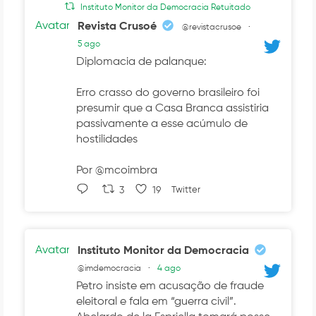
Instituto Monitor da Democracia Retuitado
Avatar
Revista Crusoé
@revistacrusoe
·
5 ago
Diplomacia de palanque:
Erro crasso do governo brasileiro foi
presumir que a Casa Branca assistiria
passivamente a esse acúmulo de
hostilidades
Por @mcoimbra
3
19
Twitter
Avatar
Instituto Monitor da Democracia
@imdemocracia
·
4 ago
Petro insiste em acusação de fraude
eleitoral e fala em “guerra civil”.