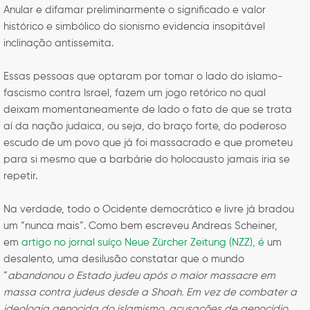
Anular e difamar preliminarmente o significado e valor
histórico e simbólico do sionismo evidencia insopitável
inclinação antissemita.
Essas pessoas que optaram por tomar o lado do islamo-
fascismo contra Israel, fazem um jogo retórico no qual
deixam momentaneamente de lado o fato de que se trata
aí da nação judaica, ou seja, do braço forte, do poderoso
escudo de um povo que já foi massacrado e que prometeu
para si mesmo que a barbárie do holocausto jamais iria se
repetir.
Na verdade, todo o Ocidente democrático e livre já bradou
um “nunca mais”. Como bem escreveu Andreas Scheiner,
em
artigo no jornal suíço Neue Zürcher Zeitung (NZZ), é
um
desalento, uma desilusão constatar que o mundo
“
abandonou o Estado judeu após o maior massacre em
massa contra judeus desde a Shoah. Em vez de combater a
ideologia genocida do islamismo, acusações de genocídio