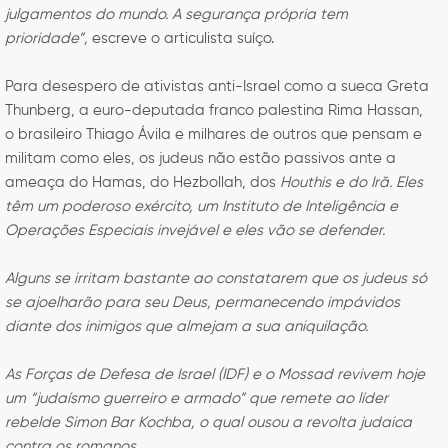
julgamentos do mundo. A segurança própria tem
prioridade”,
escreve o articulista suíço.
Para desespero de ativistas anti-Israel como a sueca Greta
Thunberg, a euro-deputada franco palestina Rima Hassan,
o brasileiro Thiago Ávila e milhares de outros que pensam e
militam como eles, os judeus não estão passivos ante a
ameaça do Hamas, do Hezbollah, dos
Houthis e do Irã. Eles
têm um poderoso exército, um Instituto de Inteligência e
Operações Especiais invejável e eles vão se defender.
Alguns se irritam bastante ao constatarem que os judeus só
se ajoelharão para seu Deus, permanecendo impávidos
diante dos inimigos que almejam a sua aniquilação.
As Forças de Defesa de Israel (IDF) e o Mossad revivem hoje
um “judaísmo guerreiro e armado” que remete ao líder
rebelde Simon Bar Kochba, o qual ousou a revolta judaica
contra os romanos.