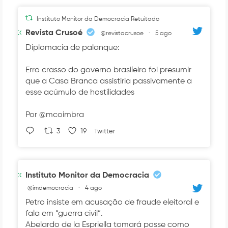
Instituto Monitor da Democracia Retuitado
Avatar
Revista Crusoé
@revistacrusoe
·
5 ago
Diplomacia de palanque:
Erro crasso do governo brasileiro foi presumir
que a Casa Branca assistiria passivamente a
esse acúmulo de hostilidades
Por @mcoimbra
3
19
Twitter
Avatar
Instituto Monitor da Democracia
@imdemocracia
·
4 ago
Petro insiste em acusação de fraude eleitoral e
fala em “guerra civil”.
Abelardo de la Espriella tomará posse como