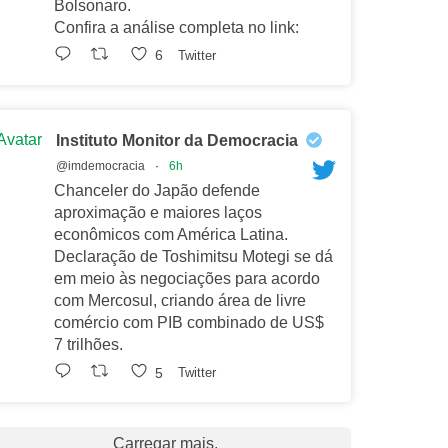
Bolsonaro.
Confira a análise completa no link:
6
Twitter
Avatar
Instituto Monitor da Democracia
@imdemocracia
·
6h
Chanceler do Japão defende
aproximação e maiores laços
econômicos com América Latina.
Declaração de Toshimitsu Motegi se dá
em meio às negociações para acordo
com Mercosul, criando área de livre
comércio com PIB combinado de US$
7 trilhões.
5
Twitter
Carregar mais.