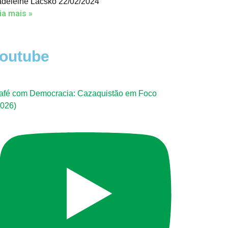
deleine Lacsko
22/02/2024
ia mais »
outube
afé com Democracia: Cazaquistão em Foco
2026)