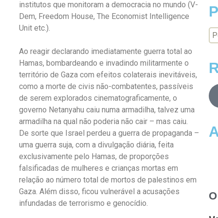
institutos que monitoram a democracia no mundo (V-
P
Dem, Freedom House, The Economist Intelligence
Unit etc.).
Ao reagir declarando imediatamente guerra total ao
Hamas, bombardeando e invadindo militarmente o
R
território de Gaza com efeitos colaterais inevitáveis,
como a morte de civis não-combatentes, passíveis
de serem explorados cinematograficamente, o
governo Netanyahu caiu numa armadilha, talvez uma
armadilha na qual não poderia não cair – mas caiu.
A
De sorte que Israel perdeu a guerra de propaganda –
uma guerra suja, com a divulgação diária, feita
exclusivamente pelo Hamas, de proporções
falsificadas de mulheres e crianças mortas em
relação ao número total de mortos de palestinos em
Gaza. Além disso, ficou vulnerável a acusações
O
infundadas de terrorismo e genocídio.