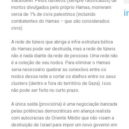
inaceitável. Pelos números (sempre falsificados) de
mortos divulgados pelo próprio Hamas, morreram
i
cerca de 1% de civis palestinos (incluindo
combatentes do Hamas – que são considerados
civis).
A rede de túneis que abriga a infra-estrutura bélica
do Hamas pode ser destruida, mas a rede de túneis
não é nada diante da rede de pessoas. Uma rede não
é a coleção de seu nodos. Para eliminar o Hamas
seria necessário quebrar as conexões entre os
nodos dessa rede e cortar os atalhos entre os seus
clusters (dentro e fora do território de Gaza). Isso
não pode ser feito no curto prazo.
A única saída (provisória) é uma negociação bancada
pelas potências democráticas em aliança realista
com autocracias do Oriente Médio que não visam a
destruição de Israel para impor um novo governo em