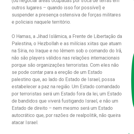
(ou negociar áreas ocupadas por troca de terras em
outros lugares – quando isso for possível) e
suspender a presença ostensiva de forças militares
e policiais naquele território.
O Hamas, a Jihad Islâmica, a Frente de Libertação da
Palestina, o Hezbollah e as milícias xiitas que atuam
na Síria, no Iraque e no Iêmem sob o comando do Irã,
não são players válidos nas relações internacionais
porque são organizações terroristas. Com eles não
se pode contar para a ereção de um Estado
palestino que, ao lado do Estado de Israel, possa
estabelecer a paz na região. Um Estado comandado
por terroristas será um Estado fora da lei, um Estado
de bandidos que viverá fustigando Israel, e não um
Estado de direito – nem mesmo será um Estado
autocrático que, por razões de realpolitik, não queira
atacar Israel.