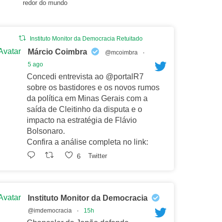
redor do mundo
Instituto Monitor da Democracia Retuitado
Avatar
Márcio Coimbra
@mcoimbra
·
5 ago
Concedi entrevista ao @portalR7
sobre os bastidores e os novos rumos
da política em Minas Gerais com a
saída de Cleitinho da disputa e o
impacto na estratégia de Flávio
Bolsonaro.
Confira a análise completa no link:
6
Twitter
Avatar
Instituto Monitor da Democracia
@imdemocracia
·
15h