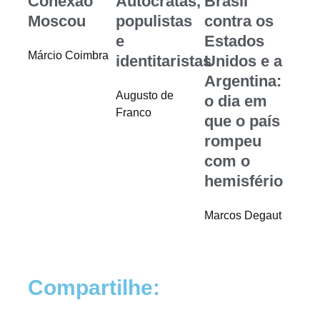
Conexão
Autocratas,
Brasil
Moscou
populistas
contra os
e
Estados
Márcio Coimbra
identitaristas
Unidos e a
Argentina:
Augusto de
o dia em
Franco
que o país
rompeu
com o
hemisfério
Marcos Degaut
Compartilhe: