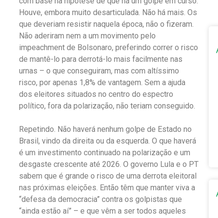
com base na hipótese de que há um golpe em curso.
Houve, embora muito desarticulada. Não há mais. Os
que deveriam resistir naquela época, não o fizeram.
Não aderiram nem a um movimento pelo
impeachment de Bolsonaro, preferindo correr o risco
de mantê-lo para derrotá-lo mais facilmente nas
urnas – o que conseguiram, mas com altíssimo
risco, por apenas 1,8% de vantagem. Sem a ajuda
dos eleitores situados no centro do espectro
político, fora da polarização, não teriam conseguido.
Repetindo. Não haverá nenhum golpe de Estado no
Brasil, vindo da direita ou da esquerda. O que haverá
é um investimento continuado na polarização e um
desgaste crescente até 2026. O governo Lula e o PT
sabem que é grande o risco de uma derrota eleitoral
nas próximas eleições. Então têm que manter viva a
“defesa da democracia” contra os golpistas que
“ainda estão aí” – e que vêm a ser todos aqueles