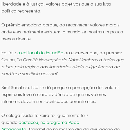
liberdade e à justiça, valores objetivos que a sua luta
política representa.
O prêmio emociona porque, ao reconhecer valores morais
onde eles realmente existem, o mundo se mostra um pouco
menos doente.
Foi feliz
o editorial do Estadão
ao escrever que, ao premiar
Corina, “
o Comitê Norueguês do Nobel lembrou a todos que
a luta pelo regime das liberdades ainda exige firmeza de
caráter e sacrifício pessoal
”
Sim! Sacrifício. Isso se dá porque a percepção dos valores
espirituais leva à clara evidência de que os valores
inferiores devem ser sacrificados perante eles.
O colega Duda Teixeira foi igualmente feliz
quando
destacou, no programa Papo
Antagonista,
transmitido no mesmo dia da divulgação do