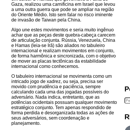
Gaza, realizou uma carnificina em Israel que levou
a uma outra guerra que pode se ampliar na região
do Oriente Médio. Isto sem falar no risco iminente
de invasão de Taiwan pela China.
Algo une estes movimentos e seria muito ingênuo
achar que as peças deste quebra-cabeça carecem
de articulação conjunta. Rússia, Venezuela, China
e Hamas (leia-se Irã) são aliados no tabuleiro
internacional e realizam movimentos em conjunto,
de forma harmônica e sincronizada, com o objetivo
de mover as placas tectônicas da estabilidade
internacional como conhecemos.
O tabuleiro internacional se movimenta como um
intricado jogo de xadrez, ou seja, precisa ser
movido com prudência e paciência, sempre
P
calculando cada uma das jogadas possíveis do
adversário. Nada indica, entretanto, que as
potências ocidentais possuam qualquer movimento
estratégico conjunto. Tem apenas respondido de
forma perdida e desorganizada todas as ações de
R
seus adversários, sem coordenação e
planejamento.