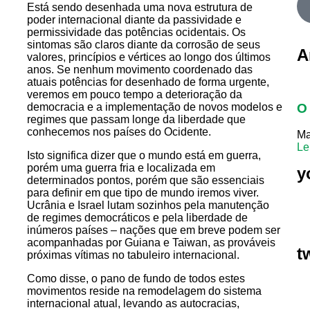
Está sendo desenhada uma nova estrutura de
poder internacional diante da passividade e
permissividade das potências ocidentais. Os
sintomas são claros diante da corrosão de seus
A
valores, princípios e vértices ao longo dos últimos
anos. Se nenhum movimento coordenado das
atuais potências for desenhado de forma urgente,
veremos em pouco tempo a deterioração da
O 
democracia e a implementação de novos modelos e
regimes que passam longe da liberdade que
conhecemos nos países do Ocidente.
Ma
Le
Isto significa dizer que o mundo está em guerra,
porém uma guerra fria e localizada em
y
determinados pontos, porém que são essenciais
para definir em que tipo de mundo iremos viver.
Ucrânia e Israel lutam sozinhos pela manutenção
de regimes democráticos e pela liberdade de
inúmeros países – nações que em breve podem ser
acompanhadas por Guiana e Taiwan, as prováveis
t
próximas vítimas no tabuleiro internacional.
Como disse, o pano de fundo de todos estes
movimentos reside na remodelagem do sistema
internacional atual, levando as autocracias,