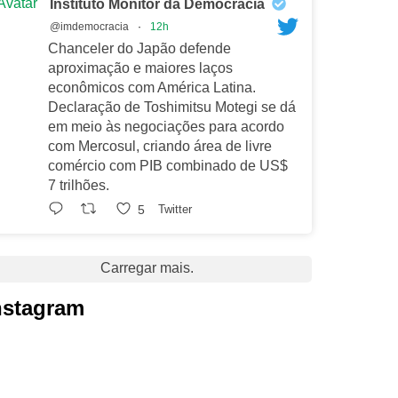
Avatar
Instituto Monitor da Democracia
@imdemocracia
·
12h
Chanceler do Japão defende
aproximação e maiores laços
econômicos com América Latina.
Declaração de Toshimitsu Motegi se dá
em meio às negociações para acordo
com Mercosul, criando área de livre
comércio com PIB combinado de US$
7 trilhões.
5
Twitter
Carregar mais.
nstagram