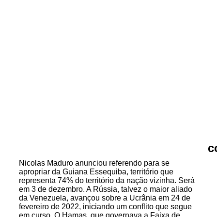
c
Nicolas Maduro anunciou referendo para se
apropriar da Guiana Essequiba, território que
representa 74% do território da nação vizinha. Será
em 3 de dezembro. A Rússia, talvez o maior aliado
da Venezuela, avançou sobre a Ucrânia em 24 de
fevereiro de 2022, iniciando um conflito que segue
em curso. O Hamas, que governava a Faixa de