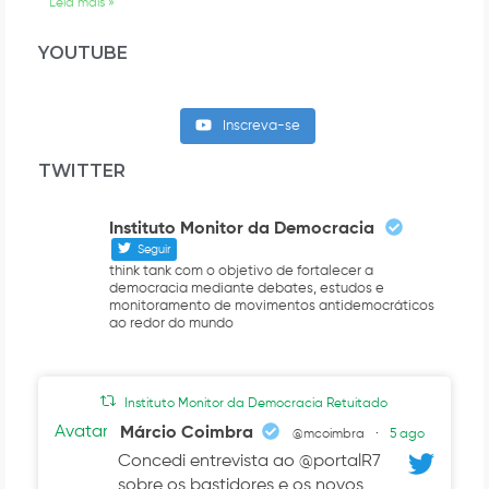
Leia mais »
YOUTUBE
Inscreva-se
TWITTER
Instituto Monitor da Democracia
Seguir
think tank com o objetivo de fortalecer a
democracia mediante debates, estudos e
monitoramento de movimentos antidemocráticos
ao redor do mundo
Instituto Monitor da Democracia Retuitado
Avatar
Márcio Coimbra
@mcoimbra
·
5 ago
Concedi entrevista ao @portalR7
sobre os bastidores e os novos