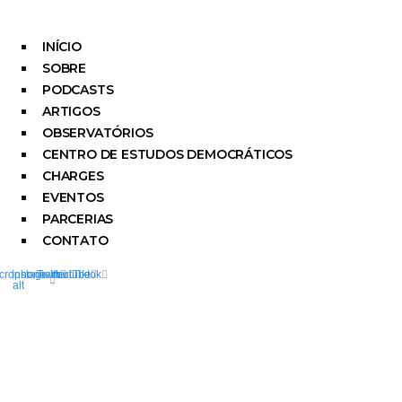
INÍCIO
SOBRE
PODCASTS
ARTIGOS
OBSERVATÓRIOS
CENTRO DE ESTUDOS DEMOCRÁTICOS
CHARGES
EVENTOS
PARCERIAS
CONTATO
crophone-
Instagram
Twitter
Youtube
Tiktok
alt
ARTIGOS