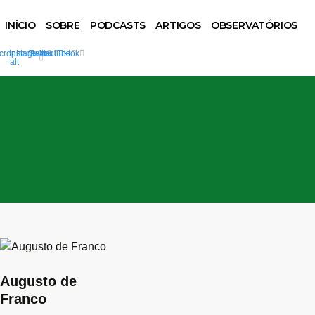
INÍCIO
SOBRE
PODCASTS
ARTIGOS
OBSERVATÓRIOS
crophone-
Instagram
Twitter
Youtube
Tiktok
alt
Augusto de
Franco