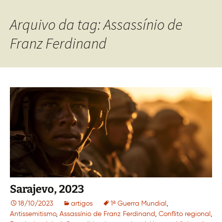
Arquivo da tag: Assassínio de
Franz Ferdinand
Sarajevo, 2023
18/10/2023
artigos
1ª Guerra Mundial
,
Antissemitismo
,
Assassínio de Franz Ferdinand
,
Conflito regional
,