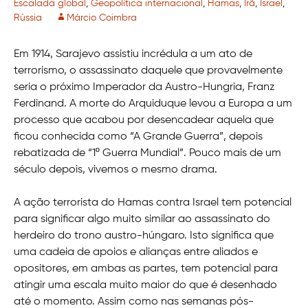
Escalada global
,
Geopolítica internacional
,
Hamas
,
Irã
,
Israel
,
Rússia
Márcio Coimbra
Em 1914, Sarajevo assistiu incrédula a um ato de
terrorismo, o assassinato daquele que provavelmente
seria o próximo Imperador da Austro-Hungria, Franz
Ferdinand. A morte do Arquiduque levou a Europa a um
processo que acabou por desencadear aquela que
ficou conhecida como “A Grande Guerra”, depois
rebatizada de “1º Guerra Mundial”. Pouco mais de um
século depois, vivemos o mesmo drama.
A ação terrorista do Hamas contra Israel tem potencial
para significar algo muito similar ao assassinato do
herdeiro do trono austro-húngaro. Isto significa que
uma cadeia de apoios e alianças entre aliados e
opositores, em ambas as partes, tem potencial para
atingir uma escala muito maior do que é desenhado
até o momento. Assim como nas semanas pós-