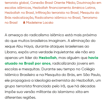
terrorista global
,
Conexão Brasil Oriente Médio
,
Doutrinação em
escolas islâmicas
,
Hezbollah financiamento América Latina
,
Hezbollah no Brasil
,
Infiltração terrorista no Brasil
,
Mesquita do
Brás radicalização
,
Radicalismo islâmico no Brasil
,
Terrorismo
no Brasil
Madeleine Lacsko
A ameaça do radicalismo islâmico está mais próxima
do que muitos brasileiros imaginam. A eliminação do
xeque Abu Haya, durante ataques israelenses ao
Líbano, expôs uma verdade inquietante: ele não era
apenas um líder do
Hezbollah
, mas alguém que
havia
atuado no Brasil por anos
, radicalizando jovens em
escolas e mesquitas. Durante seu tempo no Colégio
Islâmico Brasileiro e na Mesquita do Brás, em São Paulo,
ele propagava a ideologia extremista do Hezbollah, um
grupo terrorista financiado pelo Irã, que há décadas
impõe sua versão militante do islamismo xiita em
diferentes regiões.