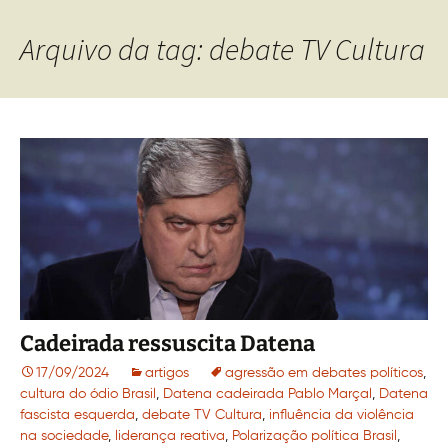
Arquivo da tag: debate TV Cultura
Cadeirada ressuscita Datena
17/09/2024
artigos
agressão em debates políticos
,
cultura do ódio Brasil
,
Datena cadeirada Pablo Marçal
,
Datena
fascista esquerda
,
debate TV Cultura
,
influência da violência
na sociedade
,
liderança reativa
,
Polarização política Brasil
,