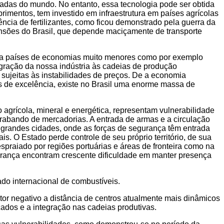
vadas do mundo. No entanto, essa tecnologia pode ser obtida
primentos, tem investido em infraestrutura em países agrícolas
ncia de fertilizantes, como ficou demonstrado pela guerra da
nsões do Brasil, que depende maciçamente de transporte
ão a países de economias muito menores como por exemplo
egração da nossa indústria às cadeias de produção
sujeitas às instabilidades de preços. De a economia
eas de excelência, existe no Brasil uma enorme massa de
agrícola, mineral e energética, representam vulnerabilidade
trabando de mercadorias. A entrada de armas e a circulação
s grandes cidades, onde as forças de segurança têm entrada
s. O Estado perde controle de seu próprio território, de sua
espraiado por regiões portuárias e áreas de fronteira como na
gurança encontram crescente dificuldade em manter presença
do internacional de combustíveis.
or negativo a distância de centros atualmente mais dinâmicos
cados e a integração nas cadeias produtivas.