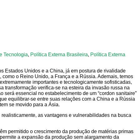
 e Tecnologia
,
Política Externa Brasileira
,
Política Externa
os Estados Unidos e a China, já em postura de rivalidade
l, como o Reino Unido, a França e a Rússia. Ademais, temos
s extremamente importantes e tecnologicamente sofisticadas,
 transformação verifica-se na esteira da invasão russa na
o será essencial no estabelecimento de um “cordon sanitaire”
que equilibrar-se entre suas relações com a China e a Rússia
 tem se movido para a Ásia.
e realisticamente, as vantagens e vulnerabilidades na busca
ue têm permitido o crescimento da produção de matérias primas
ue permite a expansão da produção sem alargamento da