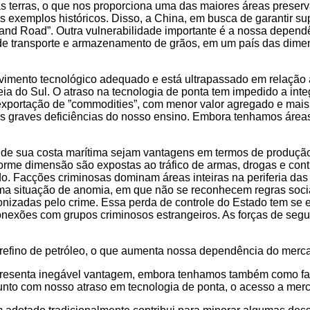
as terras, o que nos proporciona uma das maiores áreas preser
s exemplos históricos. Disso, a China, em busca de garantir su
 and Road”. Outra vulnerabilidade importante é a nossa dependê
de transporte e armazenamento de grãos, em um país das dime
nvolvimento tecnológico adequado e está ultrapassado em relaç
ia do Sul. O atraso na tecnologia de ponta tem impedido a int
xportação de ”commodities”, com menor valor agregado e mais 
ete as graves deficiências do nosso ensino. Embora tenhamos ár
 de sua costa marítima sejam vantagens em termos de produção 
norme dimensão são expostas ao tráfico de armas, drogas e con
do. Facções criminosas dominam áreas inteiras na periferia da
uma situação de anomia, em que não se reconhecem regras sociai
olonizadas pelo crime. Essa perda de controle do Estado tem se 
conexões com grupos criminosos estrangeiros. As forças de se
o refino de petróleo, o que aumenta nossa dependência do merca
 representa inegável vantagem, embora tenhamos também como fat
, junto com nosso atraso em tecnologia de ponta, o acesso a mer