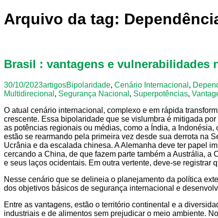
Arquivo da tag: Dependência
Brasil : vantagens e vulnerabilidades 
30/10/2023
artigos
Bipolaridade
,
Cenário Internacional
,
Depend
Multidirecional
,
Segurança Nacional
,
Superpotências
,
Vantage
O atual cenário internacional, complexo e em rápida transfor
crescente. Essa bipolaridade que se vislumbra é mitigada p
as potências regionais ou médias, como a Índia, a Indonésia,
estão se rearmando pela primeira vez desde sua derrota na S
Ucrânia e da escalada chinesa. A Alemanha deve ter papel im
cercando a China, de que fazem parte também a Austrália, a C
e seus laços ocidentais. Em outra vertente, deve-se registrar
Nesse cenário que se delineia o planejamento da política exte
dos objetivos básicos de segurança internacional e desenvol
Entre as vantagens, estão o território continental e a diversi
industriais e de alimentos sem prejudicar o meio ambiente.