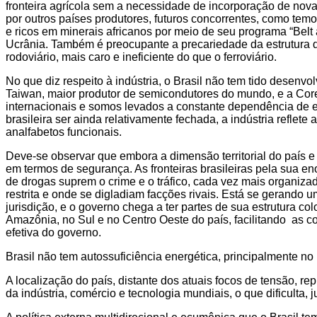
fronteira agrícola sem a necessidade de incorporação de nov
por outros países produtores, futuros concorrentes, como temo
e ricos em minerais africanos por meio de seu programa “Belt
Ucrânia. Também é preocupante a precariedade da estrutura 
rodoviário, mais caro e ineficiente do que o ferroviário.
No que diz respeito à indústria, o Brasil não tem tido dese
Taiwan, maior produtor de semicondutores do mundo, e a Core
internacionais e somos levados a constante dependência de e
brasileira ser ainda relativamente fechada, a indústria refl
analfabetos funcionais.
Deve-se observar que embora a dimensão territorial do país e
em termos de segurança. As fronteiras brasileiras pela sua e
de drogas suprem o crime e o tráfico, cada vez mais organiza
restrita e onde se digladiam facções rivais. Está se gerando 
jurisdição, e o governo chega a ter partes de sua estrutura c
Amazônia, no Sul e no Centro Oeste do país, facilitando as 
efetiva do governo.
Brasil não tem autossuficiência energética, principalmente n
A localização do país, distante dos atuais focos de tensão,
da indústria, comércio e tecnologia mundiais, o que dificulta