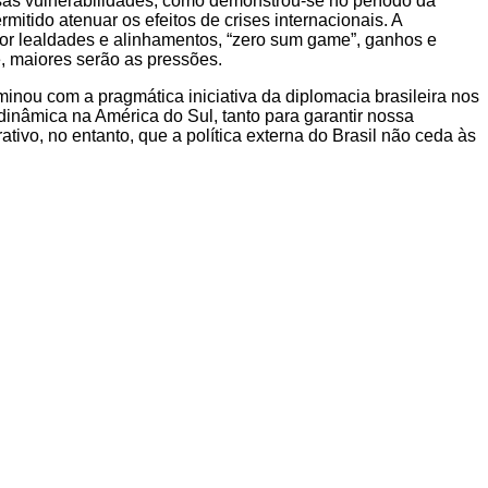
ssas vulnerabilidades, como demonstrou-se no período da
itido atenuar os efeitos de crises internacionais. A
por lealdades e alinhamentos, “zero sum game”, ganhos e
e, maiores serão as pressões.
inou com a pragmática iniciativa da diplomacia brasileira nos
dinâmica na América do Sul, tanto para garantir nossa
ivo, no entanto, que a política externa do Brasil não ceda às