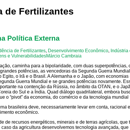
 de Fertilizantes
na Política Externa
ência de Fertilizantes
,
Desenvolvimento Econômico
,
Indústria
ns e Vulnerabilidades
Márcio Cambraia
mação, caminha para a bipolaridade, com duas superpotências, 
or grandes potências, as vencedoras da Segunda Guerra Mundia
 o Egito, o Irã e o Brasil. A Alemanha e o Japão, com economia
egunda Guerra Mundial e se grandes potências novamente. Essa
portante na contenção da Rússia, no âmbito da OTAN, e o Japã
oreia do Sul e a Índia. Quad diálogo quadrilateral, embora bus
 que o “pivot” da economia, do comércio e da tecnologia mundial
rna brasileira deve, necessariamente levar em conta, racional 
vimento econômico.
dade de recursos energéticos, minerais e de terras agrícolas, q
 No caso da agricultura desenvolvemos tecnologia avançada, q