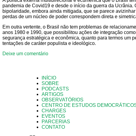
A política externa multidirecional e ecumênica que o Brasil 
pandemia de Covid19 e desde o início da guerra da Ucrânia. O 
bipolaridade, embora ainda mitigada, que se parece avizinhar
perdas de um núcleo de poder correspondem direta e simetrica
Em outra vertente, o Brasil não tem problemas de relacioname
anos 1980 e 1990, que possibilitou ações de integração como o
segurança estratégica e econômica, quanto para termos um pes
tentações de caráter populista e ideológico.
Deixe um comentário
INÍCIO
SOBRE
PODCASTS
ARTIGOS
OBSERVATÓRIOS
CENTRO DE ESTUDOS DEMOCRÁTICO
CHARGES
EVENTOS
PARCERIAS
CONTATO