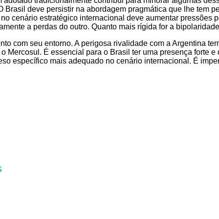
tem adotado tradicionalmente contribui para minorar algumas de
Brasil deve persistir na abordagem pragmática que lhe tem perm
 no cenário estratégico internacional deve aumentar pressões 
mente a perdas do outro. Quanto mais rígida for a bipolaridad
nto com seu entorno. A perigosa rivalidade com a Argentina term
 Mercosul. É essencial para o Brasil ter uma presença forte e 
o específico mais adequado no cenário internacional. É imperat
S