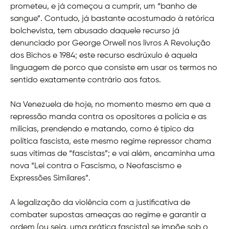
prometeu, e já começou a cumprir, um “banho de
sangue”. Contudo, já bastante acostumado à retórica
bolchevista, tem abusado daquele recurso já
denunciado por George Orwell nos livros A Revolução
dos Bichos e 1984; este recurso esdrúxulo é aquela
linguagem de porco que consiste em usar os termos no
sentido exatamente contrário aos fatos.
Na Venezuela de hoje, no momento mesmo em que a
repressão manda contra os opositores a polícia e as
milícias, prendendo e matando, como é típico da
política fascista, este mesmo regime repressor chama
suas vítimas de “fascistas”; e vai além, encaminha uma
nova “Lei contra o Fascismo, o Neofascismo e
Expressões Similares”.
A legalização da violência com a justificativa de
combater supostas ameaças ao regime e garantir a
ordem (ou seja, uma prática fascista) se impõe sob o