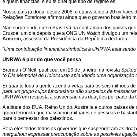
e quem financias, e eu te direi que tipo de regime és.
Nosso país já doou, desde 2008, o equivalente a 20 milhões
Relações Exteriores afirmou ainda que o governo brasileiro
Não surpreende que o Brasil vá na contramão dos países que 
Crusoé, um dia depois que a ONG UN Watch divulgou um rela
Amorim
, assessor da Presidência da República declarou:
“
Uma contribuição financeira simbólica à UNRWA está sendo f
UNRWA é pior do que você pensa
Brendan O´Neill publicou, em 29 de janeiro, na revista
Spiked
“
o Dia Memorial do Holocausto aplaudindo uma organização 
Enquanto toda a gente acendia velas para os seis milhões de 
para um grupo cujos funcionários são suspeitos de massacrar
UNRWA em resposta à suspensão das doações por parte da Grã-
A atitude dos EUA, Reino Unido, Austrália e outros países 
grupo terrorista que massacrou milhares de pessoas é bastante 
para o bem-estar dos palestinos.
Para eles todos todos os governos que suspenderam as doaçõe
mergulhou: expressar preocupação sobre as possíveis ligações