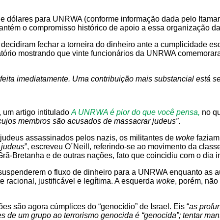
 de dólares para UNRWA (conforme informação dada pelo Itamar
 mantém o compromisso histórico de apoio a essa organização 
decidiram fechar a torneira do dinheiro ante a cumplicidade e
tório mostrando que vinte funcionários da UNRWA comemorara
eita imediatamente. Uma contribuição mais substancial está 
, um artigo intitulado
A UNRWA é pior do que você pensa,
no qu
cujos membros são acusados de massacrar judeus”
.
judeus assassinados pelos nazis, os militantes de
woke
faziam
 judeus
”, escreveu O´Neill, referindo-se ao movimento da classe
Bretanha e de outras nações, fato que coincidiu com o dia in
de suspenderem o fluxo de dinheiro para a UNRWA enquanto as 
racional, justificável e legítima. A esquerda
woke
, porém, não
s são agora cúmplices do “genocídio” de Israel. Eis “
as profu
 de um grupo ao terrorismo genocida é “genocida”; tentar mant