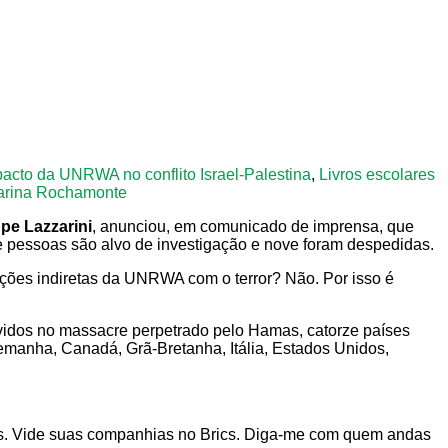
acto da UNRWA no conflito Israel-Palestina
,
Livros escolares
arina Rochamonte
ppe Lazzarini
, anunciou, em comunicado de imprensa, que
ze pessoas são alvo de investigação e nove foram despedidas.
ações indiretas da UNRWA com o terror? Não. Por isso é
vidos no massacre perpetrado pelo Hamas, catorze países
manha, Canadá, Grã-Bretanha, Itália, Estados Unidos,
cias. Vide suas companhias no Brics. Diga-me com quem andas