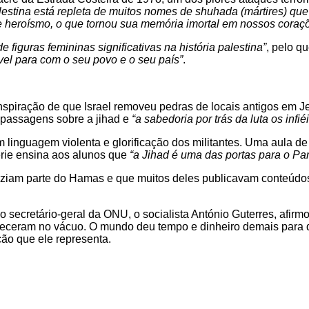
lestina está repleta de muitos nomes de shuhada (mártires) que 
o e heroísmo, o que tornou sua memória imortal em nossos coraç
 figuras femininas significativas na história palestina”
, pelo q
l para com o seu povo e o seu país”
.
conspiração de que Israel removeu pedras de locais antigos em 
a passagens sobre a jihad e
“a sabedoria por trás da luta os infiéi
 linguagem violenta e glorificação dos militantes. Uma aula de 
érie ensina aos alunos que
“a Jihad é uma das portas para o Par
ziam parte do Hamas e que muitos deles publicavam conteúdos 
 secretário-geral da ONU, o socialista António Guterres, afirmo
teceram no vácuo. O mundo deu tempo e dinheiro demais para q
ção que ele representa.