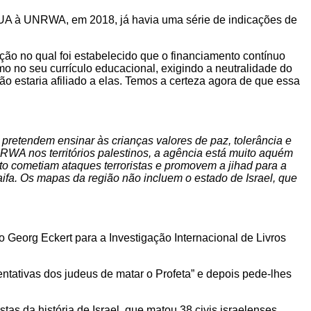
EUA à UNRWA, em 2018, já havia uma série de indicações de
o no qual foi estabelecido que o financiamento contínuo
 no seu currículo educacional, exigindo a neutralidade do
o estaria afiliado a elas. Temos a certeza agora de que essa
retendem ensinar às crianças valores de paz, tolerância e
NRWA nos territórios palestinos, a agência está muito aquém
to cometiam ataques terroristas e promovem a jihad para a
Haifa. Os mapas da região não incluem o estado de Israel, que
o Georg Eckert para a Investigação Internacional de Livros
ntativas dos judeus de matar o Profeta” e depois pede-lhes
as da história de Israel, que matou 38 civis israelenses,