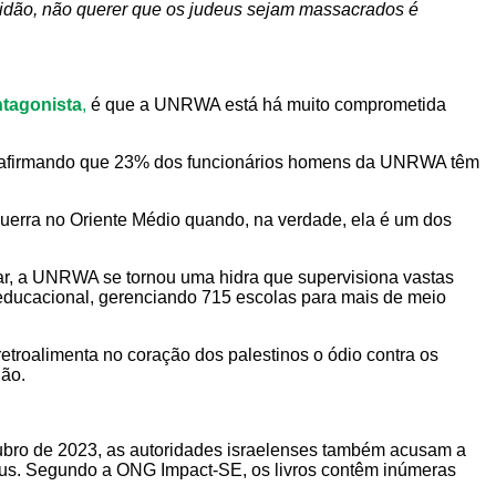
ravidão, não querer que os judeus sejam massacrados é
tagonista
,
é que a UNRWA está há muito comprometida
m afirmando que 23% dos funcionários homens da UNRWA têm
uerra no Oriente Médio quando, na verdade, ela é um dos
ar, a UNRWA se tornou uma hidra que supervisiona vastas
a educacional, gerenciando 715 escolas para mais de meio
troalimenta no coração dos palestinos o ódio contra os
ião.
utubro de 2023, as autoridades israelenses também acusam a
udeus. Segundo a ONG Impact-SE, os livros contêm inúmeras