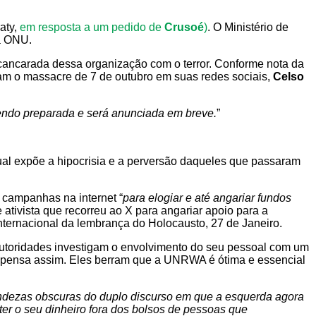
aty,
em resposta a um pedido de
Crusoé
)
. O Ministério de
da ONU.
scancarada dessa organização com o terror. Conforme nota da
m o massacre de 7 de outubro em suas redes sociais,
Celso
sendo preparada e será anunciada em breve.
”
al expõe a hipocrisia e a perversão daqueles que passaram
 campanhas na internet “
para elogiar e até angariar fundos
 ativista que recorreu ao X para angariar apoio para a
ternacional da lembrança do Holocausto, 27 de Janeiro.
autoridades investigam o envolvimento do seu pessoal com um
 pensa assim. Eles berram que a UNRWA é ótima e essencial
ndezas obscuras do duplo discurso em que a esquerda agora
er o seu dinheiro fora dos bolsos de pessoas que