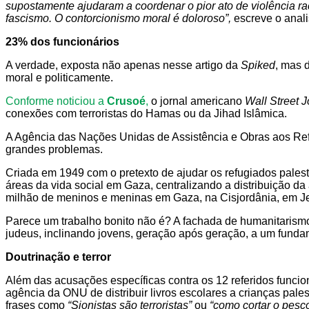
supostamente ajudaram a coordenar o pior ato de violência ra
fascismo. O contorcionismo moral é doloroso”,
escreve o analis
23% dos funcionários
A verdade, exposta não apenas nesse artigo da
Spiked
, mas 
moral e politicamente.
Conforme noticiou a
Crusoé
,
o jornal americano
Wall Street J
conexões com terroristas do Hamas ou da Jihad Islâmica.
A Agência das Nações Unidas de Assistência e Obras aos Ref
grandes problemas.
Criada em 1949 com o pretexto de ajudar os refugiados pale
áreas da vida social em Gaza, centralizando a distribuição d
milhão de meninos e meninas em Gaza, na Cisjordânia, em Jer
Parece um trabalho bonito não é? A fachada de humanitarismo
judeus, inclinando jovens, geração após geração, a um fundam
Doutrinação e terror
Além das acusações específicas contra os 12 referidos funci
agência da ONU de distribuir livros escolares a crianças pal
frases como
“Sionistas são terroristas”
ou
“como cortar o pesc