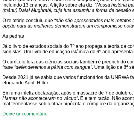
incluindo 13 crianças. A lição sobre ela diz:
“Nossa história pa
(mártir) Dalal Mughrabi, cuja luta assumiu a forma de desafi
O relatório concluiu que
“não são apresentados mais retratos de
opção para as mulheres demonstrarem um compromisso notáve
As pedras
Já o livro de estudos sociais do 7º ano propaga a teoria da 
sionistas. Um livro de educação islâmica do 9º ano apresent
O currículo fora das ciências sociais também é preenchido com
frase
“defenderemos a pátria com sangue”
. Uma lição da 8ª s
Desde 2021 já se sabia que vários funcionários da UNRWA fa
elogiando Adolf Hitler.
Em uma infeliz declaração, após o massacre de 7 de outubro, o
Hamas não aconteceram no vácuo”
. Ele tem razão. Não acon
mal fermentasse sob o olhar hipócrita e cúmplice da organiza
Deixe um comentário