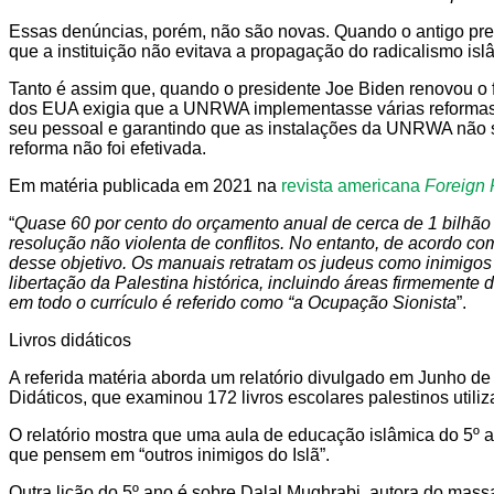
Essas denúncias, porém, não são novas. Quando o antigo pr
que a instituição não evitava a propagação do radicalismo isl
Tanto é assim que, quando o presidente Joe Biden renovou o
dos EUA exigia que a UNRWA implementasse várias reformas, i
seu pessoal e garantindo que as instalações da UNRWA não ser
reforma não foi efetivada.
Em matéria publicada em 2021 na
revista americana
Foreign 
“
Quase 60 por cento do orçamento anual de cerca de 1 bilhão
resolução não violenta de conflitos. No entanto, de acordo co
desse objetivo. Os manuais retratam os judeus como inimigos
libertação da Palestina histórica, incluindo áreas firmemente 
em todo o currículo é referido como “a Ocupação Sionista
”.
Livros didáticos
A referida matéria aborda um relatório divulgado em Junho de 
Didáticos, que examinou 172 livros escolares palestinos uti
O relatório mostra que uma aula de educação islâmica do 5º a
que pensem em “outros inimigos do Islã”.
Outra lição do 5º ano é sobre Dalal Mughrabi, autora do massac