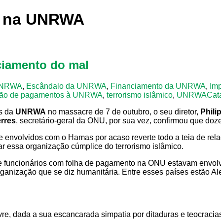
ão na UNRWA
ciamento do mal
 UNRWA
,
Escândalo da UNRWA
,
Financiamento da UNRWA
,
Imp
ão de pagamentos à UNRWA
,
terrorismo islâmico
,
UNRWA
Cat
os da
UNRWA
no massacre de 7 de outubro, o seu diretor,
Phili
rres
, secretário-geral da ONU, por sua vez, confirmou que do
 envolvidos com o Hamas por acaso reverte todo a teia de rel
ar essa organização cúmplice do terrorismo islâmico.
ze funcionários com folha de pagamento na ONU estavam envol
nização que se diz humanitária. Entre esses países estão Ale
livre, dada a sua escancarada simpatia por ditaduras e teocra