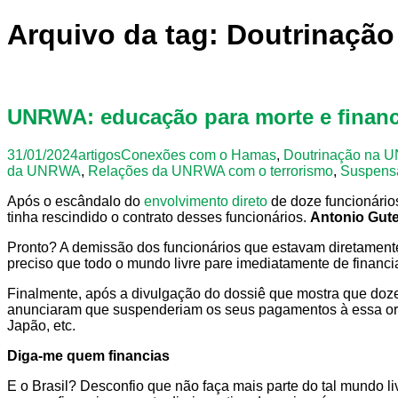
Arquivo da tag: Doutrinaç
UNRWA: educação para morte e finan
31/01/2024
artigos
Conexões com o Hamas
,
Doutrinação na
da UNRWA
,
Relações da UNRWA com o terrorismo
,
Suspens
Após o escândalo do
envolvimento direto
de doze funcionári
tinha rescindido o contrato desses funcionários.
Antonio Gute
Pronto? A demissão dos funcionários que estavam diretamente
preciso que todo o mundo livre pare imediatamente de financi
Finalmente, após a divulgação do dossiê que mostra que do
anunciaram que suspenderiam os seus pagamentos à essa orga
Japão, etc.
Diga-me quem financias
E o Brasil? Desconfio que não faça mais parte do tal mundo 