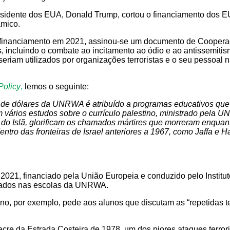
esidente dos EUA, Donald Trump, cortou o financiamento dos 
âmico.
 financiamento em 2021, assinou-se um documento de Cooperaçã
ncluindo o combate ao incitamento ao ódio e ao antissemitismo
iam utilizados por organizações terroristas e o seu pessoal nã
Policy
,
lemos o seguinte:
 de dólares da UNRWA é atribuído a programas educativos que p
m vários estudos sobre o currículo palestino, ministrado pela U
 do Islã, glorificam os chamados mártires que morreram enquan
dentro das fronteiras de Israel anteriores a 1967, como Jaffa e 
2021, financiado pela União Europeia e conduzido pelo Institut
lizados nas escolas da UNRWA.
no, por exemplo, pede aos alunos que discutam as “repetidas te
re da Estrada Costeira de 1978, um dos piores ataques terrorist