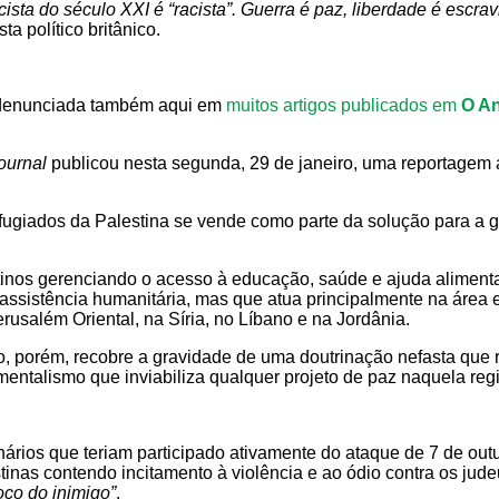
cista do século XXI é “racista”. Guerra é paz, liberdade é esc
ta político britânico.
denunciada também aqui em
muitos artigos publicados em
O An
ournal
publicou nesta segunda, 29 de janeiro, uma reportage
ugiados da Palestina se vende como parte da solução para a g
stinos gerenciando o acesso à educação, saúde e ajuda aliment
a assistência humanitária, mas que atua principalmente na áre
usalém Oriental, na Síria, no Líbano e na Jordânia.
, porém, recobre a gravidade de uma doutrinação nefasta que re
entalismo que inviabiliza qualquer projeto de paz naquela reg
onários que teriam participado ativamente do ataque de 7 de o
estinas contendo incitamento à violência e ao ódio contra os j
oço do inimigo”
.