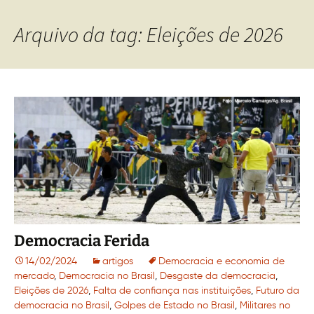
Arquivo da tag: Eleições de 2026
Democracia Ferida
14/02/2024
artigos
Democracia e economia de
mercado
,
Democracia no Brasil
,
Desgaste da democracia
,
Eleições de 2026
,
Falta de confiança nas instituições
,
Futuro da
democracia no Brasil
,
Golpes de Estado no Brasil
,
Militares no