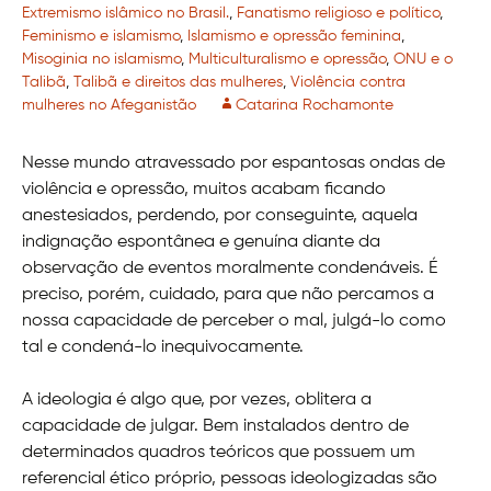
Extremismo islâmico no Brasil.
,
Fanatismo religioso e político
,
Feminismo e islamismo
,
Islamismo e opressão feminina
,
Misoginia no islamismo
,
Multiculturalismo e opressão
,
ONU e o
Talibã
,
Talibã e direitos das mulheres
,
Violência contra
mulheres no Afeganistão
Catarina Rochamonte
Nesse mundo atravessado por espantosas ondas de
violência e opressão, muitos acabam ficando
anestesiados, perdendo, por conseguinte, aquela
indignação espontânea e genuína diante da
observação de eventos moralmente condenáveis. É
preciso, porém, cuidado, para que não percamos a
nossa capacidade de perceber o mal, julgá-lo como
tal e condená-lo inequivocamente.
A ideologia é algo que, por vezes, oblitera a
capacidade de julgar. Bem instalados dentro de
determinados quadros teóricos que possuem um
referencial ético próprio, pessoas ideologizadas são