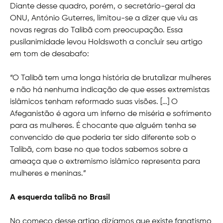
Diante desse quadro, porém, o secretário-geral da
ONU, António Guterres, limitou-se a dizer que viu as
novas regras do Talibã com preocupação. Essa
pusilanimidade levou Holdswoth a concluir seu artigo
em tom de desabafo:
“O Talibã tem uma longa história de brutalizar mulheres
e não há nenhuma indicação de que esses extremistas
islâmicos tenham reformado suas visões. […] O
Afeganistão é agora um inferno de miséria e sofrimento
para as mulheres. É chocante que alguém tenha se
convencido de que poderia ter sido diferente sob o
Talibã, com base no que todos sabemos sobre a
ameaça que o extremismo islâmico representa para
mulheres e meninas.”
A esquerda talibã no Brasil
No começo desse artigo dizíamos que existe fanatismo