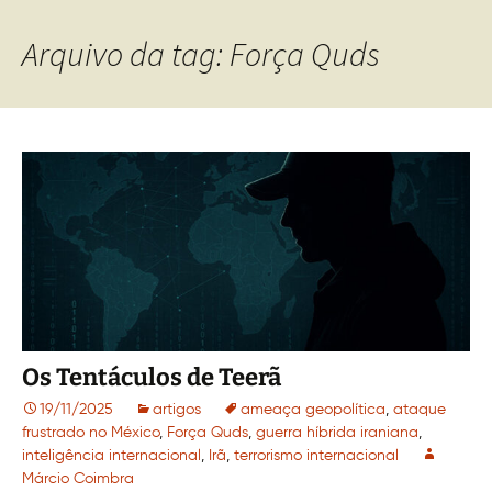
Arquivo da tag: Força Quds
Os Tentáculos de Teerã
19/11/2025
artigos
ameaça geopolítica
,
ataque
frustrado no México
,
Força Quds
,
guerra híbrida iraniana
,
inteligência internacional
,
Irã
,
terrorismo internacional
Márcio Coimbra