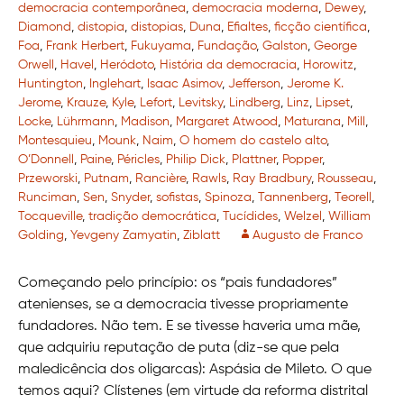
democracia contemporânea
,
democracia moderna
,
Dewey
,
Diamond
,
distopia
,
distopias
,
Duna
,
Efialtes
,
ficção científica
,
Foa
,
Frank Herbert
,
Fukuyama
,
Fundação
,
Galston
,
George
Orwell
,
Havel
,
Heródoto
,
História da democracia
,
Horowitz
,
Huntington
,
Inglehart
,
Isaac Asimov
,
Jefferson
,
Jerome K.
Jerome
,
Krauze
,
Kyle
,
Lefort
,
Levitsky
,
Lindberg
,
Linz
,
Lipset
,
Locke
,
Lührmann
,
Madison
,
Margaret Atwood
,
Maturana
,
Mill
,
Montesquieu
,
Mounk
,
Naim
,
O homem do castelo alto
,
O’Donnell
,
Paine
,
Péricles
,
Philip Dick
,
Plattner
,
Popper
,
Przeworski
,
Putnam
,
Rancière
,
Rawls
,
Ray Bradbury
,
Rousseau
,
Runciman
,
Sen
,
Snyder
,
sofistas
,
Spinoza
,
Tannenberg
,
Teorell
,
Tocqueville
,
tradição democrática
,
Tucídides
,
Welzel
,
William
Golding
,
Yevgeny Zamyatin
,
Ziblatt
Augusto de Franco
Começando pelo princípio: os “pais fundadores”
atenienses, se a democracia tivesse propriamente
fundadores. Não tem. E se tivesse haveria uma mãe,
que adquiriu reputação de puta (diz-se que pela
maledicência dos oligarcas): Aspásia de Mileto. O que
temos aqui? Clístenes (em virtude da reforma distrital