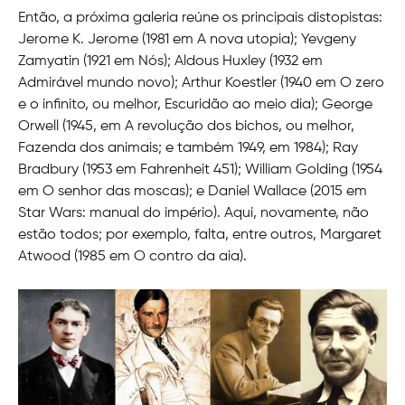
Então, a próxima galeria reúne os principais distopistas:
Jerome K. Jerome (1981 em A nova utopia); Yevgeny
Zamyatin (1921 em Nós); Aldous Huxley (1932 em
Admirável mundo novo); Arthur Koestler (1940 em O zero
e o infinito, ou melhor, Escuridão ao meio dia); George
Orwell (1945, em A revolução dos bichos, ou melhor,
Fazenda dos animais; e também 1949, em 1984); Ray
Bradbury (1953 em Fahrenheit 451); William Golding (1954
em O senhor das moscas); e Daniel Wallace (2015 em
Star Wars: manual do império). Aqui, novamente, não
estão todos; por exemplo, falta, entre outros, Margaret
Atwood (1985 em O contro da aia).