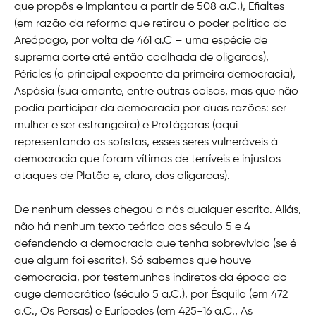
que propôs e implantou a partir de 508 a.C.), Efialtes
(em razão da reforma que retirou o poder político do
Areópago, por volta de 461 a.C – uma espécie de
suprema corte até então coalhada de oligarcas),
Péricles (o principal expoente da primeira democracia),
Aspásia (sua amante, entre outras coisas, mas que não
podia participar da democracia por duas razões: ser
mulher e ser estrangeira) e Protágoras (aqui
representando os sofistas, esses seres vulneráveis à
democracia que foram vítimas de terríveis e injustos
ataques de Platão e, claro, dos oligarcas).
De nenhum desses chegou a nós qualquer escrito. Aliás,
não há nenhum texto teórico dos século 5 e 4
defendendo a democracia que tenha sobrevivido (se é
que algum foi escrito). Só sabemos que houve
democracia, por testemunhos indiretos da época do
auge democrático (século 5 a.C.), por Ésquilo (em 472
a.C., Os Persas) e Eurípedes (em 425-16 a.C., As