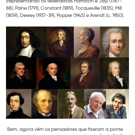
(representando os federalistas Hamilton e Jay) (1787-
88), Paine (1791), Constant (1819), Tocqueville (1835), Mill
(1859), Dewey (1937-39), Popper (1945) e Arendt (c. 1950).
Bem, agora vêm os pensadores que fizeram a ponte