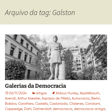
Arquivo da tag: Galston
Galerias da Democracia
06/11/2024
artigos
Aldous Huxley
,
Applelbaum
,
Arendt
,
Arthur Koestler
,
Aspásia de Mileto
,
Autocracia
,
Berlin
,
Bobbio
,
Carothers
,
Castells
,
Castoriadis
,
Clístenes
,
Constant
,
Coppedge
,
Dahl
,
Dahrendorf
,
democracia
,
democracia antiga
,