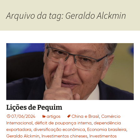
Arquivo da tag: Geraldo Alckmin
Lições de Pequim
07/06/2024
artigos
China e Brasil
,
Comércio
Internacional
,
déficit de poupança interna
,
dependência
exportadora
,
diversificação econômica
,
Economia brasileira
,
Geraldo Alckmin
,
Investimentos chineses
,
Investimentos