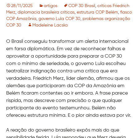
28/11/2025
artigos
COP 30 Brasil
,
críticas Friedrich
Merz
,
diplomacia brasileira críticas
,
estrutura COP Belém
,
fiasco
COP Amazônia
,
governo Lula COP 30
,
problemas organização
COP 30
Madeleine Lacsko
O Brasil conseguiu transformar um alerta internacional
em farsa diplomática. Em vez de reconhecer falhas e
aproveitar a oportunidade para preparar a COP 30
com o mínimo de seriedade, o governo Lula escolheu
teatralizar indignação contra uma crítica que era
verdadeira. Friedrich Merz, líder alemão, afirmou que os
alemães que participaram da COP da Amazônia em
Belém ficaram contentes ao ir embora. A frase parece
ríspida, mas descreve com precisão o que qualquer
participante do evento testemunhou. Belém não
ofereceu estrutura mínima. E o pior ainda estava por vir.
A reação do governo brasileiro expôs mais do que
sensibilidade ferida. Lula respondeu que Merz deveria