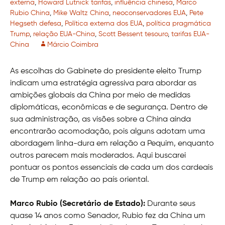
externa
,
Howard Lutnick tarifas
,
influência chinesa
,
Marco
Rubio China
,
Mike Waltz China
,
neoconservadores EUA
,
Pete
Hegseth defesa
,
Política externa dos EUA
,
política pragmática
Trump
,
relação EUA-China
,
Scott Bessent tesouro
,
tarifas EUA-
China
Márcio Coimbra
As escolhas do Gabinete do presidente eleito Trump
indicam uma estratégia agressiva para abordar as
ambições globais da China por meio de medidas
diplomáticas, econômicas e de segurança. Dentro de
sua administração, as visões sobre a China ainda
encontrarão acomodação, pois alguns adotam uma
abordagem linha-dura em relação a Pequim, enquanto
outros parecem mais moderados. Aqui buscarei
pontuar os pontos essenciais de cada um dos cardeais
de Trump em relação ao país oriental.
Marco Rubio (Secretário de Estado):
Durante seus
quase 14 anos como Senador, Rubio fez da China um