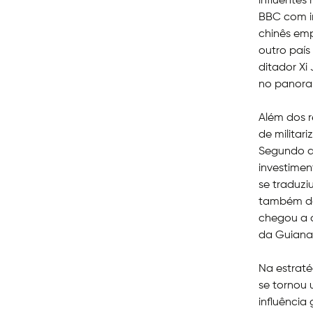
influentes
BBC com i
chinês emp
outro país
ditador Xi
no panoram
Além dos 
de militar
Segundo a
investimen
se traduzi
também das
chegou a a
da Guiana
Na estraté
se tornou 
influência