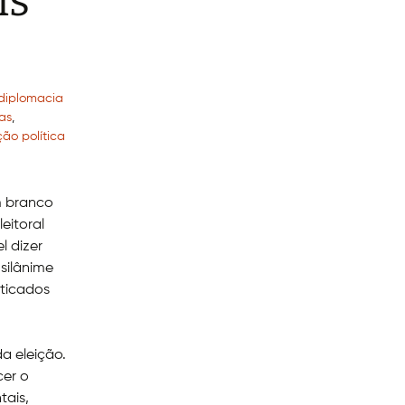
is
diplomacia
as
,
ão política
m branco
eitoral
l dizer
silânime
aticados
a eleição.
cer o
tais,