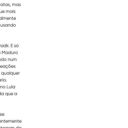
 atas, mas
ue mais
palmente
s usando
dir. E só
de Maduro
ando num
 reações
r qualquer
rio.
rno Lula
nda que a
 se
centemente