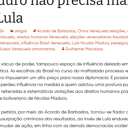
uro não precisa ma
Lula
24
artigos
Acordo de Barbados
,
China Venezuela relações
,
enezuela
,
direitos humanos Venezuela
,
eleições venezuelanas fraudad
 Venezuela
,
influência Brasil Venezuela
,
Lula Nicolás Maduro
,
perseguiç
Rússia Venezuela armamentos
Guilherme Macalossi
e vácuo de poder, tampouco espaço de influência deixado e
tica. As escolhas do Brasil no curso do malfadado processo el
o impuseram um alto preço para nossa diplomacia. É possíve
 perdeu influência na medida e quem adotou uma postura pu
 reiteradas e sistemáticas violações aos direitos humanos pr
e bolivariano de Nicolas Maduro.
petista, por meio do Acordo de Barbados, tornou-se fiador d
usurpação criminosa dos resultados, ao invés de Lula endure
 mudar de ação, em linha com as demais democracias ociden