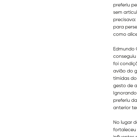
preferiu p
sem articu
precisava:
para perse
como alic
Edmundo Go
conseguiu
foi condiç
avião do g
tímidas do
gesto de a
Ignorando 
preferiu d
anterior t
No lugar d
fortalece