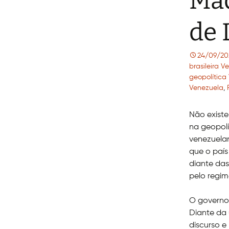
Mad
de 
24/09/20
brasileira V
geopolítica
Venezuela
,
Não exist
na geopolí
venezuelan
que o país
diante das
pelo regim
O governo 
Diante da 
discurso e