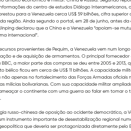
 no âmbito econômico e militar: China e Rússia. Segundo rep
nformações do centro de estudos Diálogo Interamericanos, 
restou para a Venezuela cerca US$ 59 bilhões, cifra superior 
 da região. Ainda segundo o portal, em 28 de junho, antes da 
 Jinping declarou que a China e a Venezuela “apoiam-se mu
a internacional”.
recursos provenientes de Pequim, a Venezuela vem num longo
ização e de aquisição de armamentos. O principal fornecedor 
 BBC, a maior parte das compras se deu entre 2005 e 2013, 
to bélico ficou em cerca de US$ 11 bilhões. A capacidade milit
u não apenas no fortalecimento das Forças Armadas oficiais
 milícias bolivarianas. Com sua capacidade militar amplia
meaçar o continente com uma guerra ao falar em tomar o te
.
gia russo-chinesa de oposição ao ocidente democrático, a 
um instrumento importante de desestabilização regional num
 geopolítica que deveria ser protagonizada diretamente pelo Br