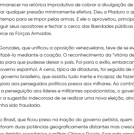
ermanecer na retórica improdutiva de cobrar a divulgação de
lar qualquer pressão minimamente efetiva. Deu a Maduro o q
 tempo para se impor pelas armas. E ele o aproveitou, princi
guir seus opositores e fechar o cerco das liberdades pública
erce as Forças Armadas.
nzales, que unificou a oposição venezuelana, teve de se eva
 fazê-lo mediante a coação. O reconhecimento da “vitória 
ão para que pudesse deixar o país. Foi para o exílio, embarc
overno espanhol. A cena, típica de ditaduras, foi seguida de
 governo brasileiro, que assistiu tudo inerte e incapaz de faze
poio aos perseguidos políticos presos aos milhares. Ao contrá
a perseguição aos líderes e militantes oposicionistas, o gove
ar a sugestão indecorosa de se realizar uma nova eleição, ai
enha sido fraudada.
o Brasil, que ficou preso na inação do governo petista, quem
u foram duas potências geograficamente distantes mas cres