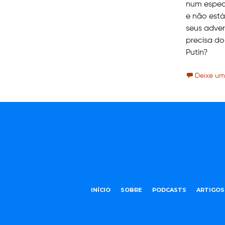
num espect
e não está
seus adver
precisa do
Putin?
Deixe um
INÍCIO
SOBRE
PODCASTS
ARTIGOS