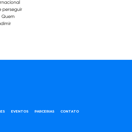
rnacional
e perseguir
.. Quem
adimir
ES
EVENTOS
PARCERIAS
CONTATO