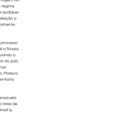
ortagem da
o regime
a qualquer
eleição o
tuamente
 processo
é a Rússia.
quando o
ar do país
 mas
da, Maduro
rritório
Venezuela
a área de
asil e,