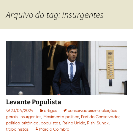
Arquivo da tag: insurgentes
Levante Populista
23/04/2024
artigos
conservadorismo
,
eleições
gerais
,
insurgentes
,
Movimento político
,
Partido Conservador
,
política britânica
,
populistas
,
Reino Unido
,
Rishi Sunak
,
trabalhistas
Márcio Coimbra