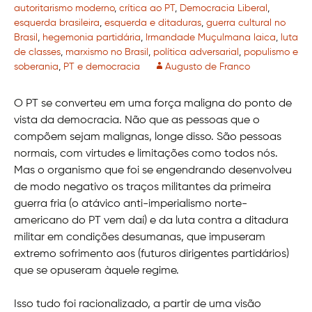
autoritarismo moderno
,
crítica ao PT
,
Democracia Liberal
,
esquerda brasileira
,
esquerda e ditaduras
,
guerra cultural no
Brasil
,
hegemonia partidária
,
Irmandade Muçulmana laica
,
luta
de classes
,
marxismo no Brasil
,
política adversarial
,
populismo e
soberania
,
PT e democracia
Augusto de Franco
O PT se converteu em uma força maligna do ponto de
vista da democracia. Não que as pessoas que o
compõem sejam malignas, longe disso. São pessoas
normais, com virtudes e limitações como todos nós.
Mas o organismo que foi se engendrando desenvolveu
de modo negativo os traços militantes da primeira
guerra fria (o atávico anti-imperialismo norte-
americano do PT vem daí) e da luta contra a ditadura
militar em condições desumanas, que impuseram
extremo sofrimento aos (futuros dirigentes partidários)
que se opuseram àquele regime.
Isso tudo foi racionalizado, a partir de uma visão