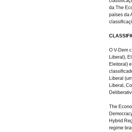
classifica
da The Eco
países da 
classificaç
CLASSIFI
O V-Dem cl
Liberal), 
Eleitoral)
classifica
Liberal (u
Liberal, C
Deliberativ
The Economi
Democracy
Hybrid Reg
regime bra