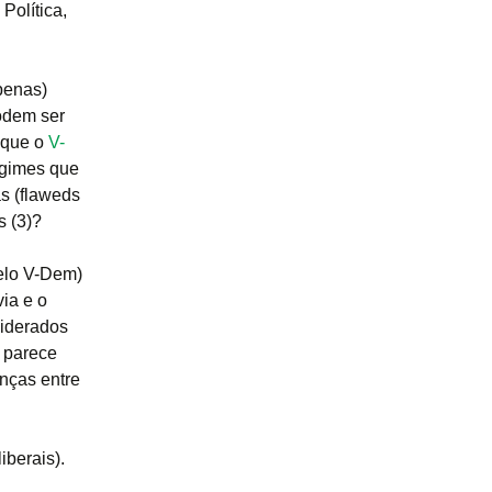
Política,
penas)
odem ser
 que o
V-
egimes que
s (flaweds
s (3)?
elo V-Dem)
ia e o
siderados
 parece
enças entre
iberais).