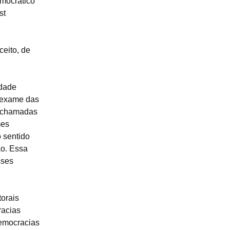
emocrático
st
eito, de
edade
m exame das
o chamadas
mes
 sentido
ão. Essa
sses
torais
racias
democracias