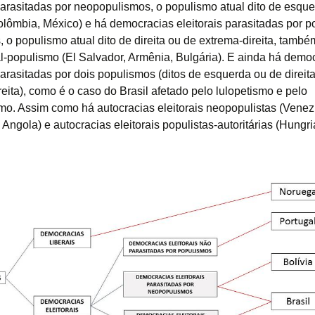
 parasitadas por neopopulismos, o populismo atual dito de esqu
Colômbia, México) e há democracias eleitorais parasitadas por 
s, o populismo atual dito de direita ou de extrema-direita, tam
l-populismo (El Salvador, Armênia, Bulgária). E ainda há demo
parasitadas por dois populismos (ditos de esquerda ou de direit
eita), como é o caso do Brasil afetado pelo lulopetismo e pelo
mo. Assim como há autocracias eleitorais neopopulistas (Venez
Angola) e autocracias eleitorais populistas-autoritárias (Hungri