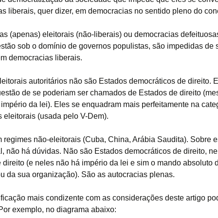
s liberais, quer dizer, em democracias no sentido pleno do conc
s (apenas) eleitorais (não-liberais) ou democracias defeituosa
stão sob o domínio de governos populistas, são impedidas de 
em democracias liberais.
eitorais autoritários não são Estados democráticos de direito. 
uestão de se poderiam ser chamados de Estados de direito (m
império da lei). Eles se enquadram mais perfeitamente na cate
s eleitorais (usada pelo V-Dem).
regimes não-eleitorais (Cuba, China, Arábia Saudita). Sobre e
l, não há dúvidas. Não são Estados democráticos de direito,
direito (e neles não há império da lei e sim o mando absoluto d
ou da sua organização). São as autocracias plenas.
ficação mais condizente com as considerações deste artigo po
 Por exemplo, no diagrama abaixo: