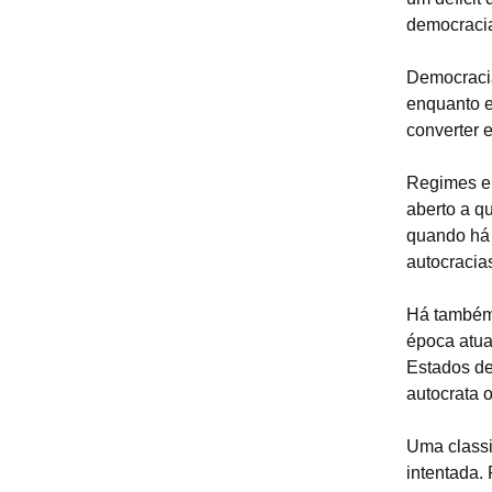
democracia
Democracia
enquanto e
converter 
Regimes el
aberto a q
quando há 
autocracia
Há também 
época atua
Estados de 
autocrata 
Uma classi
intentada.