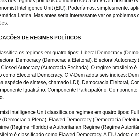
ções dos regimes políticos do mundo são a do V-Dem Institute (
nomist Intelligence Unit (EIU). Poderíamos, simplesmente, apli
América Latina. Mas antes seria interessante ver os problemas
ões.
CAÇÕES DE REGIMES POLÍTICOS
assifica os regimes em quatro tipos: Liberal Democracy (Demo
Electoral Democracy (Democracia Eleitoral), Electoral Autocracy 
 e Closed Autocracy (Autocracia Fechada). O regime brasileiro é
do como Electoral Democracy. O V-Dem adota seis índices: Dem
ma espécie de síntese, chamado LDI), Democracia Eleitoral, C
omponente Igualitário, Componente Participatório, Componente
o.
st Intelligence Unit classifica os regimes em quatro tipos: Full
 (Democracia Plena), Flawed Democracy (Democracia Defeitu
ime (Regime Híbrido) e Authoritarian Regime (Regime Autoritár
sileiro é classificado como Flawed Democracy. A EIU adota cinc