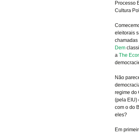
Processo E
Cultura Pol
Comecemos
eleitorais
chamadas 
Dem
classi
a
The Econ
democracie
Não parece
democracia
regime do 
(pela EIU)
com o do B
eles?
Em primeir