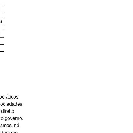
ocráticos
 sociedades
direito
 o governo.
lismos, há
ertam em