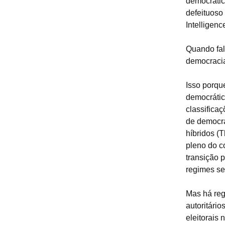
democrátic
defeituoso
Intelligenc
Quando fal
democracia
Isso porqu
democrátic
classifica
de democra
híbridos (
pleno do c
transição 
regimes se
Mas há regi
autoritário
eleitorais