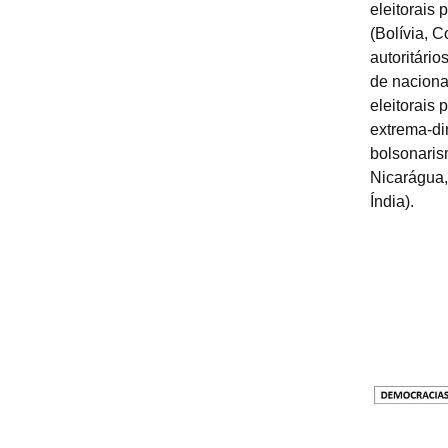
eleitorais
(Bolívia, 
autoritário
de naciona
eleitorais 
extrema-dir
bolsonaris
Nicarágua, 
Índia).