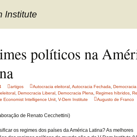
Institute
imes políticos na Amér
ina
4
artigos
Autocracia eleitoral
,
Autocracia Fechada
,
Democracia 
leitoral
,
Democracia Liberal
,
Democracia Plena
,
Regimes híbridos
,
Re
e Economist Intelligence Unit
,
V-Dem Institute
Augusto de Franco
aboração de Renato Cecchettini)
ificar os regimes dos países da América Latina? As melhores