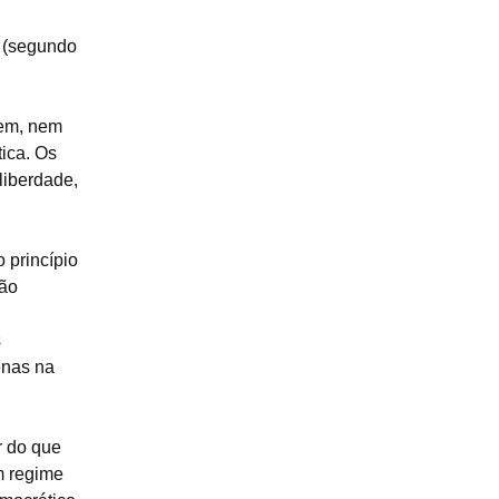
s (segundo
dem, nem
tica. Os
liberdade,
 princípio
não
s
enas na
r do que
m regime