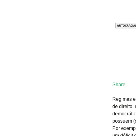
Share
Regimes el
de direito
democrátic
possuem (o
Por exempl
um déficit