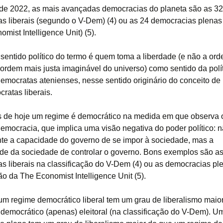
e 2022, as mais avançadas democracias do planeta são as 32
s liberais (segundo o V-Dem) (4) ou as 24 democracias plena
mist Intelligence Unit) (5).
o sentido político do termo é quem toma a liberdade (e não a or
 ordem mais justa imaginável do universo) como sentido da polí
democratas atenienses, nesse sentido originário do conceito de 
ratas liberais.
 de hoje um regime é democrático na medida em que observa o
 democracia, que implica uma visão negativa do poder político: 
te a capacidade do governo de se impor à sociedade, mas a
ade da sociedade de controlar o governo. Bons exemplos são a
s liberais na classificação do V-Dem (4) ou as democracias pl
ão da The Economist Intelligence Unit (5).
um regime democrático liberal tem um grau de liberalismo maio
democrático (apenas) eleitoral (na classificação do V-Dem). U