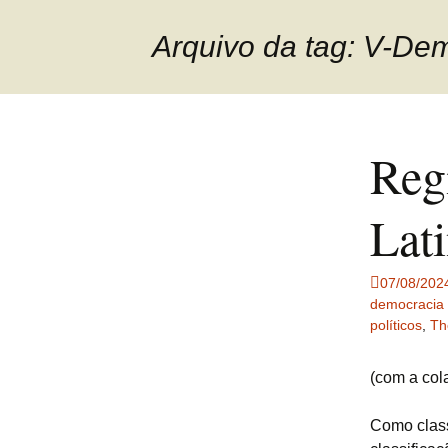
Arquivo da tag: V-Dem 
Reg
Lat
07/08/202
democracia e
políticos
,
Th
(com a col
Como class