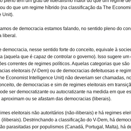
o pleno tem um grau de liberalismo maior do que um regime d
 ou do que um regime híbrido (na classificação da The Economi
e Unit).
amos de democracia estamos falando, no sentido pleno do conc
 liberal.
e democracia, nesse sentido forte do conceito, equivale à soci
a (aquela que é capaz de controlar o governo). Isso sugere u
ções correntes de regimes políticos. Aquelas categorias que sã
cias eleitorais (V-Dem) ou de democracias defeituosas e regi
The Economist Intelligence Unit) não deveriam ser chamadas, no
onceito, de democracias e sim de regimes eleitorais em transiç
pode ser democratizante ou autocratizante na medida em que e
 aproximam ou se afastam das democracias (liberais).
mes eleitorais não autoritários (não-iliberais) e há regimes elei
s (iliberais). Destrinchando a classificação do V-Dem, há democ
 não parasitadas por populismos (Canadá, Portugal, Malta), há 