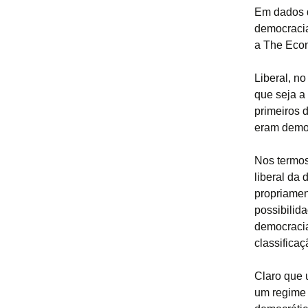
Em dados d
democracia
a The Econo
Liberal, n
que seja a
primeiros 
eram democ
Nos termos
liberal da
propriamen
possibilid
democracia
classificaç
Claro que 
um regime 