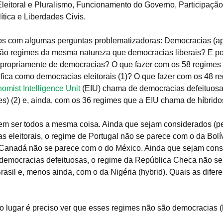
leitoral e Pluralismo, Funcionamento do Governo, Participação 
ítica e Liberdades Civis.
 com algumas perguntas problematizadoras: Democracias (a
 são regimes da mesma natureza que democracias liberais? E p
propriamente de democracias? O que fazer com os 58 regimes
fica como democracias eleitorais (1)? O que fazer com os 48 r
omist Intelligence Unit
(EIU) chama de democracias defeituosa
s) (2) e, ainda, com os 36 regimes que a EIU chama de híbrido
m ser todos a mesma coisa. Ainda que sejam considerados (p
s eleitorais, o regime de Portugal não se parece com o da Bolív
Canadá não se parece com o do México. Ainda que sejam con
 democracias defeituosas, o regime da República Checa não se
rasil e, menos ainda, com o da Nigéria (hybrid). Quais as difer
o lugar é preciso ver que esses regimes não são democracias (l