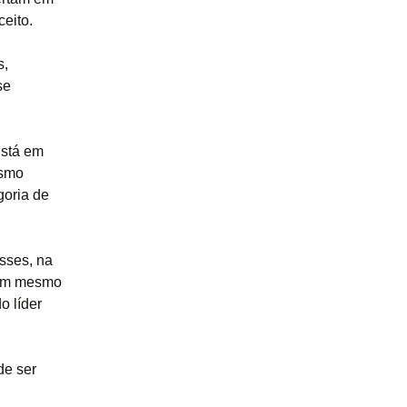
eito.
s,
se
Está em
esmo
goria de
sses, na
 nem mesmo
o líder
de ser