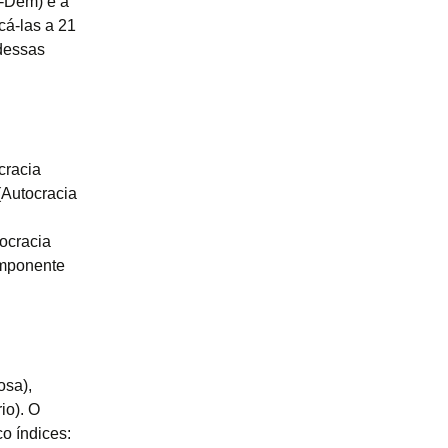
V-Dem) e a
cá-las a 21
 dessas
cracia
(Autocracia
ocracia
omponente
osa),
io). O
o índices: