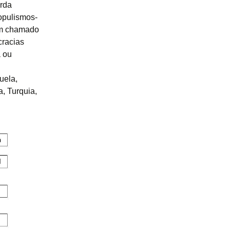
erda
populismos-
bém chamado
cracias
a ou
uela,
a, Turquia,