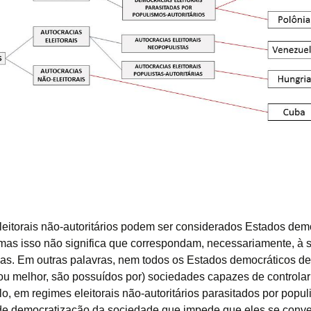
eitorais não-autoritários podem ser considerados Estados dem
, mas isso não significa que correspondam, necessariamente, à
as. Em outras palavras, nem todos os Estados democráticos de 
u melhor, são possuídos por) sociedades capazes de controlar
o, em regimes eleitorais não-autoritários parasitados por popu
 de democratização da sociedade que impede que eles se conv