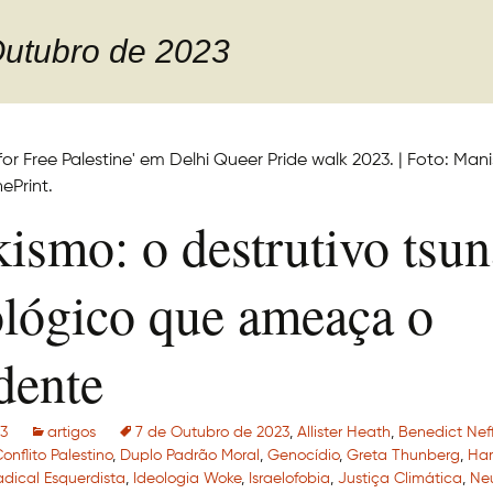
Outubro de 2023
ismo: o destrutivo tsu
ológico que ameaça o
dente
23
artigos
7 de Outubro de 2023
,
Allister Heath
,
Benedict Nef
onflito Palestino
,
Duplo Padrão Moral
,
Genocídio
,
Greta Thunberg
,
Ha
adical Esquerdista
,
Ideologia Woke
,
Israelofobia
,
Justiça Climática
,
Ne