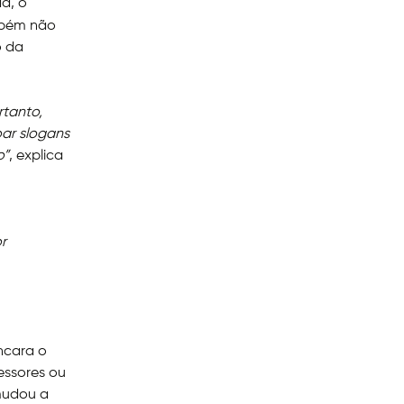
da, o
mbém não
o da
rtanto,
oar slogans
o”
, explica
r
ncara o
essores ou
mudou a