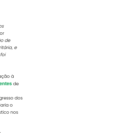
os
or
ão de
tária, e
foi
ação à
gentes
de
gresso dos
aria o
stico nos