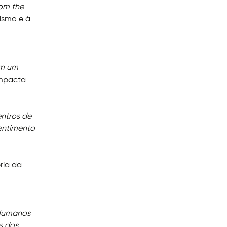
rom the
ismo e à
om um
impacta
entros de
entimento
pria da
 Humanos
s dos