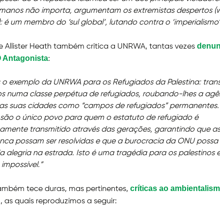
humanos não importa, argumentam os extremistas despertos (
): é um membro do ‘sul global’, lutando contra o ‘imperialismo’
denun
e Allister Heath também critica a UNRWA, tantas vezes
O Antagonista
:
o exemplo da UNRWA para os Refugiados da Palestina: tran
os numa classe perpétua de refugiados, roubando-lhes a agê
 as suas cidades como “campos de refugiados” permanentes.
 são o único povo para quem o estatuto de refugiado é
amente transmitido através das gerações, garantindo que as
unca possam ser resolvidas e que a burocracia da ONU possa
a alegria na estrada. Isto é uma tragédia para os palestinos 
impossível.”
críticas ao ambientalis
ambém tece duras, mas pertinentes,
g
, as quais reproduzimos a seguir: