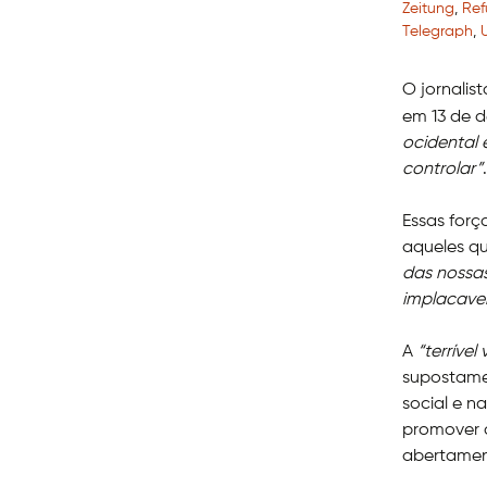
Zeitung
,
Ref
Telegraph
,
O jornalist
em 13 de 
ocidental 
controlar”
.
Essas forç
aqueles q
das nossas
implacavel
A
“terrível
supostame
social e n
promover 
abertamen