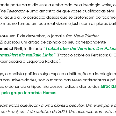
nde parte da mídia esteja embotada pela ideologia woke, o 
The Telegraph
é uma amostra de que vozes qualificadas têm
, aqui e ali, o paradoxo desses que se pretendem politicame
o mesmo tempo em que relativizam e justificam as piores barb
te, em 11 de dezembro, o jornal suíço
Neue Zürcher
Z)
publicou um artigo de opinião do seu correspondente
nedict Neff
“Traktat über die Verirrten: Der Paläs
, intitulado
emaskiert die radikale Linke”
(Tratado sobre os Perdidos: O C
Desmascara a Esquerda Radical).
o, o analista político suíço explica a infiltração da ideologia r
a nas universidades, sob o manto das teses antirracistas e pó
atrocid
tas, e denuncia a hipocrisia desses radicais diante das
 pelo grupo terrorista Hamas
:
ecimentos que levam a uma clareza peculiar. Um exemplo é 
em Israel, em 7 de outubro de 2023. Um desmascaramento o