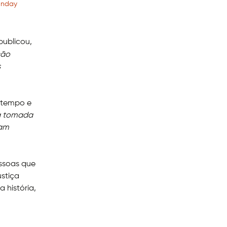
unday
 publicou,
ção
s
o tempo e
a tomada
ram
essoas que
stiça
 história,