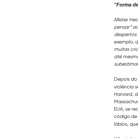
“Forma de
Allister He
pensar”
a
despertos 
exemplo, 
muitas cri
até mesmo f
subestima
Depois do
violência 
Harvard, d
Massachus
EUA, se re
código de 
lábios, qu