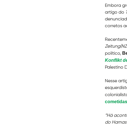
Embora gra
artigo do
denunciado
corretos a
Recentemen
Zeitung(NZ
Be
político,
Konflikt d
Palestino 
Nesse artig
esquerdist
colonialis
cometidas
“Há acont
do Hamas 