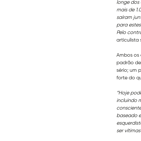
longe dos 
mais de 1.
saíram jun
para estes
Pelo contr
articulista 
Ambos os 
padrão de
sério; um 
forte do 
“Hoje pode
incluindo
consciente
baseado em
esquerdist
ser vítimas