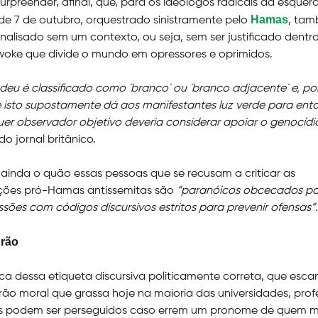
urpreender, afinal, que, para os ideólogos radicais da esquer
Hamas
e 7 de outubro, orquestrado sinistramente pelo
, ta
nalisado sem um contexto, ou seja, sem ser justificado dentr
woke que divide o mundo em opressores e oprimidos.
deu é classificado como ´branco´ ou ´branco adjacente´ e, po
e isto supostamente dá aos manifestantes luz verde para ent
er observador objetivo deveria considerar apoiar o genocídi
do jornal britânico.
 ainda o quão essas pessoas que se recusam a criticar as
ções pró-Hamas antissemitas são
“paranóicos obcecados po
sões com códigos discursivos estritos para prevenir ofensas”.
rão
ca dessa etiqueta discursiva politicamente correta, que esca
ão moral que grassa hoje na maioria das universidades, prof
s podem ser perseguidos caso errem um pronome de quem 