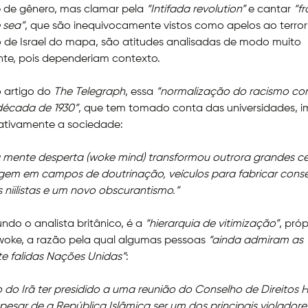
e de gênero, mas clamar pela
“Intifada revolution”
e cantar
“f
e sea”
, que são inequivocamente vistos como apelos ao terror
 de Israel do mapa, são atitudes analisadas de modo muito
te, pois dependeriam contexto.
 artigo do
The Telegraph
, essa
“normalização do racismo c
década de 1930”
, que tem tomado conta das universidades, 
ativamente a sociedade:
a mente desperta (woke mind) transformou outrora grandes c
gem em campos de doutrinação, veículos para fabricar cons
s niilistas e um novo obscurantismo.”
ndo o analista britânico, é a
“hierarquia de vitimização”
, pró
woke, a razão pela qual algumas pessoas
“ainda admiram as
e falidas Nações Unidas”
:
 do Irã ter presidido a uma reunião do Conselho de Direitos
esar de a República Islâmica ser um dos principais violadore