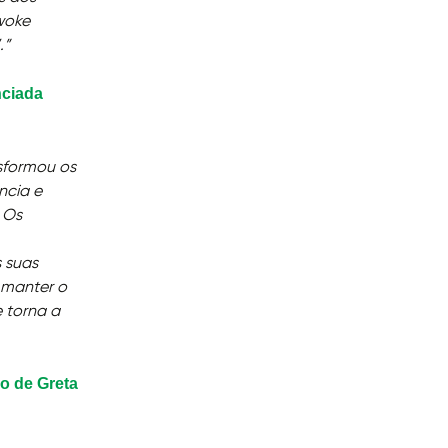
woke
.”
ciada
sformou os
ncia e
 Os
 suas
 manter o
e torna a
mo de Greta