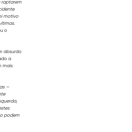
e raptarem
cidente
oi motivo
ítimas.
eu o
um absurdo
ado a
m mais
oas —
nte
squerda,
estes
não podem