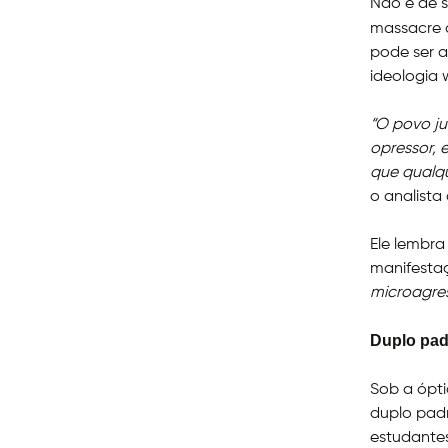
Não é de s
massacre d
pode ser a
ideologia 
“O povo ju
opressor, 
que qualqu
o analista 
Ele lembra
manifesta
microagres
Duplo pad
Sob a ópti
duplo padr
estudante