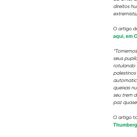
direitos 
extremists
O artigo d
aqui, em 
“Tomemos 
seus pupil
rotulando
palestinos
automatic
queixas n
seu trem d
paz quase 
O artigo t
Thumber