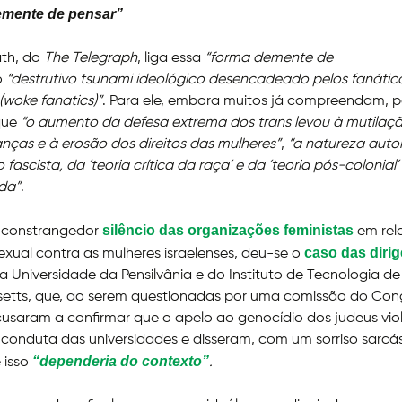
mente de pensar”
ath, do
The Telegraph
, liga essa
“forma demente de
o
“destrutivo tsunami ideológico desencadeado pelos fanátic
(woke fanatics)”
. Para ele, embora muitos já compreendam, p
que
“o aumento da defesa extrema dos trans levou à mutilaç
anças e à erosão dos direitos das mulheres”
,
“a natureza autori
ascista, da ´teoria crítica da raça´ e da ´teoria pós-colonial´ 
da”
.
silêncio das organizações feministas
 constrangedor
em rel
caso das diri
sexual contra as mulheres israelenses, deu-se o
a Universidade da Pensilvânia e do Instituto de Tecnologia de
etts, que, ao serem questionadas por uma comissão do Con
cusaram a confirmar que o apelo ao genocídio dos judeus viol
conduta das universidades e disseram, com um sorriso sarcá
“dependeria do contexto”
e isso
.