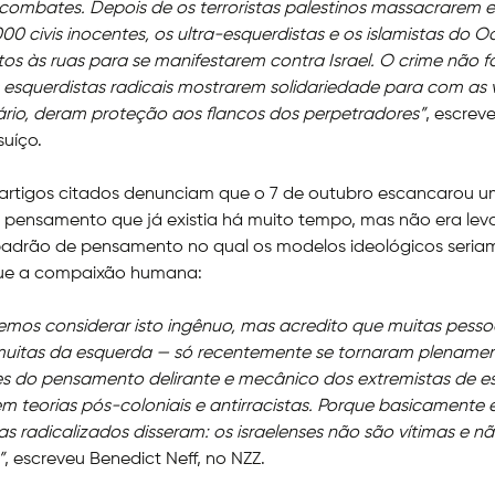
combates. Depois de os terroristas palestinos massacrarem 
000 civis inocentes, os ultra-esquerdistas e os islamistas do O
tos às ruas para se manifestarem contra Israel. O crime não f
 esquerdistas radicais mostrarem solidariedade para com as v
ário, deram proteção aos flancos dos perpetradores”
, escrev
suíço.
artigos citados denunciam que o 7 de outubro escancarou 
 pensamento que já existia há muito tempo, mas não era lev
padrão de pensamento no qual os modelos ideológicos seria
que a compaixão humana:
mos considerar isto ingênuo, mas acredito que muitas pess
 muitas da esquerda — só recentemente se tornaram plename
s do pensamento delirante e mecânico dos extremistas de e
 teorias pós-coloniais e antirracistas. Porque basicamente 
as radicalizados disseram: os israelenses não são vítimas e 
”
, escreveu Benedict Neff, no NZZ.