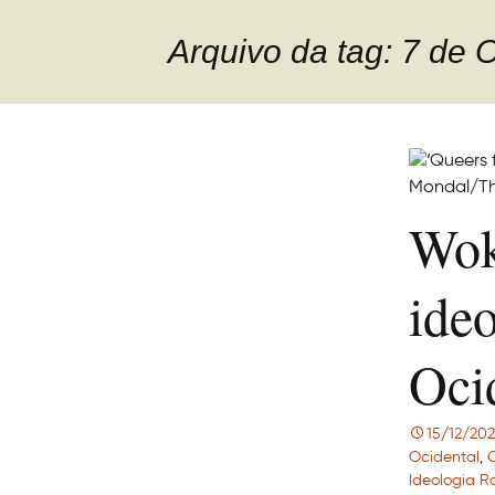
Arquivo da tag: 7 de 
Wok
ide
Oci
15/12/20
Ocidental
,
C
Ideologia R