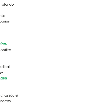
referido
nte
áries.
tina-
onflito
adical
s-
ades
o massacre
correu