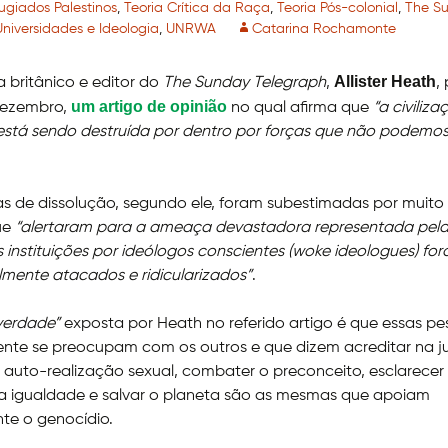
ugiados Palestinos
,
Teoria Crítica da Raça
,
Teoria Pós-colonial
,
The S
Universidades e Ideologia
,
UNRWA
Catarina Rochamonte
Allister Heath
a britânico e editor do
The Sunday Telegraph
,
,
um artigo de opinião
dezembro,
no qual afirma que
“a civiliza
está sendo destruída por dentro por forças que não podemo
as de dissolução, segundo ele, foram subestimadas por muit
ue
“alertaram para a ameaça devastadora representada pel
 instituições por ideólogos conscientes (woke ideologues) fo
mente atacados e ridicularizados”
.
 verdade”
exposta por Heath no referido artigo é que essas p
nte se preocupam com os outros e que dizem acreditar na ju
a auto-realização sexual, combater o preconceito, esclarecer a
a igualdade e salvar o planeta são as mesmas que apoiam
te o genocídio.