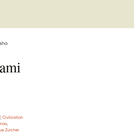
nami
f
,
Civilization
mas
,
ue Zürcher