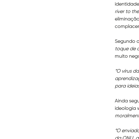
identidad
river to th
eliminação
complacen
Segundo o
toque de 
muito neg
“O vírus d
aprendiza
para ideia
Ainda segu
ideologia 
moralment
“O enviado
da ONU, ap