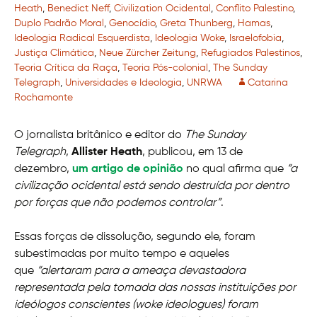
Heath
,
Benedict Neff
,
Civilization Ocidental
,
Conflito Palestino
,
Duplo Padrão Moral
,
Genocídio
,
Greta Thunberg
,
Hamas
,
Ideologia Radical Esquerdista
,
Ideologia Woke
,
Israelofobia
,
Justiça Climática
,
Neue Zürcher Zeitung
,
Refugiados Palestinos
,
Teoria Crítica da Raça
,
Teoria Pós-colonial
,
The Sunday
Telegraph
,
Universidades e Ideologia
,
UNRWA
Catarina
Rochamonte
O jornalista britânico e editor do
The Sunday
Telegraph
,
Allister Heath
, publicou, em 13 de
dezembro,
um artigo de opinião
no qual afirma que
“a
civilização ocidental está sendo destruída por dentro
por forças que não podemos controlar”
.
Essas forças de dissolução, segundo ele, foram
subestimadas por muito tempo e aqueles
que
“alertaram para a ameaça devastadora
representada pela tomada das nossas instituições por
ideólogos conscientes (woke ideologues) foram