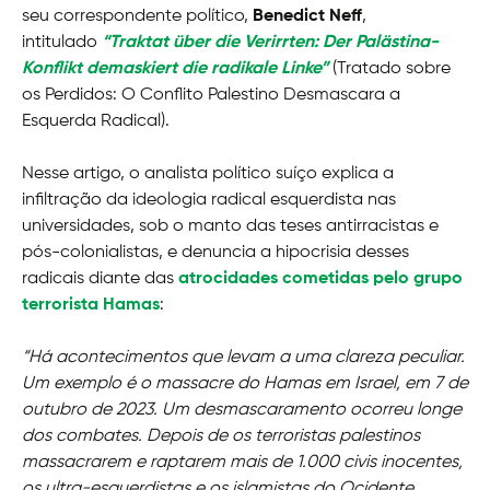
seu correspondente político,
Benedict Neff
,
intitulado
“Traktat über die Verirrten: Der Palästina-
Konflikt demaskiert die radikale Linke”
(Tratado sobre
os Perdidos: O Conflito Palestino Desmascara a
Esquerda Radical).
Nesse artigo, o analista político suíço explica a
infiltração da ideologia radical esquerdista nas
universidades, sob o manto das teses antirracistas e
pós-colonialistas, e denuncia a hipocrisia desses
radicais diante das
atrocidades cometidas pelo grupo
terrorista Hamas
:
“Há acontecimentos que levam a uma clareza peculiar.
Um exemplo é o massacre do Hamas em Israel, em 7 de
outubro de 2023. Um desmascaramento ocorreu longe
dos combates. Depois de os terroristas palestinos
massacrarem e raptarem mais de 1.000 civis inocentes,
os ultra-esquerdistas e os islamistas do Ocidente