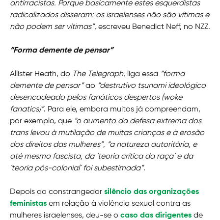
antirracistas. Porque basicamente estes esquerdistas
radicalizados disseram: os israelenses não são vítimas e
não podem ser vítimas”
, escreveu Benedict Neff, no NZZ.
“Forma demente de pensar”
Allister Heath, do
The Telegraph
, liga essa
“forma
demente de pensar”
ao
“destrutivo tsunami ideológico
desencadeado pelos fanáticos despertos (woke
fanatics)”
. Para ele, embora muitos já compreendam,
por exemplo, que
“o aumento da defesa extrema dos
trans levou à mutilação de muitas crianças e à erosão
dos direitos das mulheres”
,
“a natureza autoritária, e
até mesmo fascista, da ´teoria crítica da raça´ e da
´teoria pós-colonial´ foi subestimada”
.
Depois do constrangedor
silêncio das organizações
feministas
em relação à violência sexual contra as
mulheres israelenses, deu-se o
caso das dirigentes
de