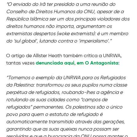
“O enviado do Irã ter presidido a uma reunião do
Conselho de Direitos Humanos da ONU, apesar de a
República Islâmica ser um dos principais violadores dos
direitos humanos não importa, argumentam os
extremistas despertos (woke extremists): é um membro
do ‘sul global’, lutando contra o ‘imperialismo’.”
O artigo de Allister Heath também critica a UNRWA,
tantas vezes
denunciada aqui, em O Antagonista
:
“Tomemos o exemplo da UNRWA para os Refugiados
da Palestina: transformou os seus pupilos numa classe
perpétua de refugiados, roubando-lhes a agência e
rotulando as suas cidades como “campos de
refugiados” permanentes. Os palestinos são o único
povo para quem o estatuto de refugiado é
automaticamente transmitido através das gerações,
garantindo que as suas queixas nunca possam ser
resolvidas e que a burocracia da ONU possa manter o