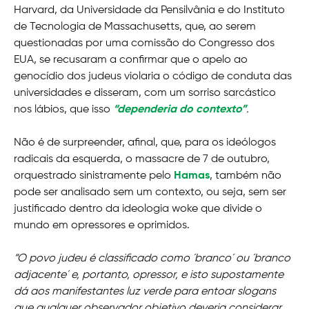
Harvard, da Universidade da Pensilvânia e do Instituto
de Tecnologia de Massachusetts, que, ao serem
questionadas por uma comissão do Congresso dos
EUA, se recusaram a confirmar que o apelo ao
genocídio dos judeus violaria o código de conduta das
universidades e disseram, com um sorriso sarcástico
nos lábios, que isso
“dependeria do contexto”
.
Não é de surpreender, afinal, que, para os ideólogos
radicais da esquerda, o massacre de 7 de outubro,
orquestrado sinistramente pelo
Hamas
, também não
pode ser analisado sem um contexto, ou seja, sem ser
justificado dentro da ideologia woke que divide o
mundo em opressores e oprimidos.
“O povo judeu é classificado como ´branco´ ou ´branco
adjacente´ e, portanto, opressor, e isto supostamente
dá aos manifestantes luz verde para entoar slogans
que qualquer observador objetivo deveria considerar