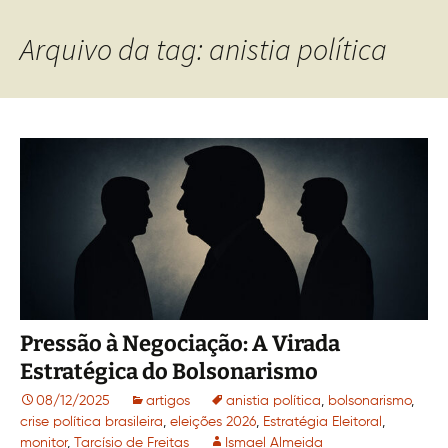
Arquivo da tag: anistia política
Pressão à Negociação: A Virada
Estratégica do Bolsonarismo
08/12/2025
artigos
anistia política
,
bolsonarismo
,
crise política brasileira
,
eleições 2026
,
Estratégia Eleitoral
,
monitor
,
Tarcísio de Freitas
Ismael Almeida