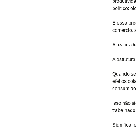
produtivid
político: 
E essa pre
comércio, 
A realidad
A estrutur
Quando se 
efeitos co
consumidor
Isso não s
trabalhador
Significa 