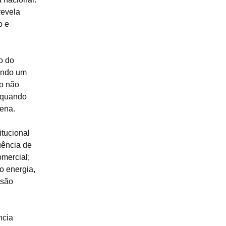
revela
o e
o do
indo um
lo não
: quando
ena.
itucional
uência de
omercial;
o energia,
 são
ncia