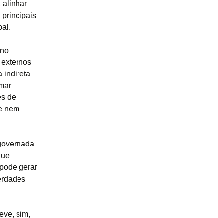
 alinhar
 principais
bal.
ano
s externos
 indireta
rmar
es de
ue nem
 governada
que
 pode gerar
berdades
eve, sim,