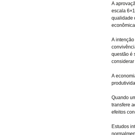
A aprovaçã
escala 6×1
qualidade 
econômica 
A intenção
convivênci
questão é 
considerar
A economia
produtivid
Quando uma
transfere a
efeitos con
Estudos in
normalment