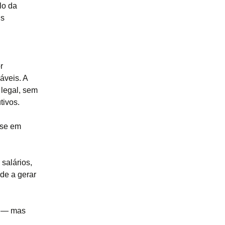
lo da
is
r
áveis. A
legal, sem
tivos.
ase em
salários,
nde a gerar
r — mas