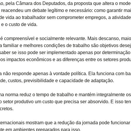
o, pela Câmara dos Deputados, da proposta que altera o mode
 reacendeu um debate legítimo e necessário: como garantir ma
de vida ao trabalhador sem comprometer empregos, a atividade
e o custo de vida.
 é compreensível e socialmente relevante. Mais descanso, maio
a familiar e melhores condições de trabalho são objetivos desej
saber se isso pode ser implementado apenas por determinação 
 os impactos econômicos e as diferenças entre os setores produ
 não responde apenas à vontade política. Ela funciona com b
ade, custos, previsibilidade e capacidade de adaptação.
 norma reduz o tempo de trabalho e mantém integralmente os 
o setor produtivo um custo que precisa ser absorvido. E isso te
cretos.
ternacionais mostram que a redução da jornada pode funciona
e em ambientes preparados para isso.