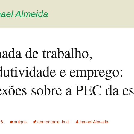
ael Almeida
ada de trabalho,
dutividade e emprego:
exões sobre a PEC da es
26
artigos
democracia
,
imd
Ismael Almeida