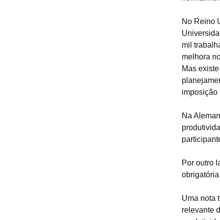
No Reino U
Universida
mil trabalh
melhora no
Mas existe
planejamen
imposição 
Na Aleman
produtivid
participant
Por outro 
obrigatóri
Uma nota t
relevante 