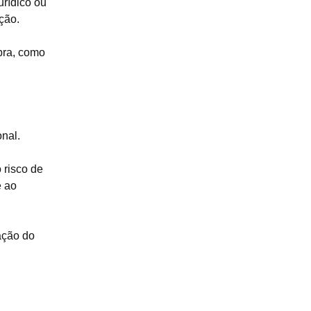
urídico ou
ção.
bra, como
.
onal.
 risco de
e ao
ação do