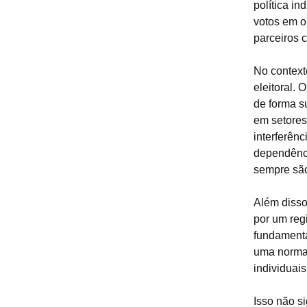
política in
votos em o
parceiros c
No context
eleitoral. 
de forma su
em setores
interferên
dependênci
sempre são
Além disso
por um reg
fundamenta
uma normal
individuais
Isso não si