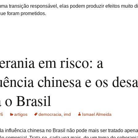
ma transição responsável, elas podem produzir efeitos muito di
ue foram prometidos.
erania em risco: a
uência chinesa e os desa
 o Brasil
26
artigos
democracia
,
imd
Ismael Almeida
a influência chinesa no Brasil não pode mais ser tratado ape
o comercial. Trata-se, cada vez mais, de um tema de soberania