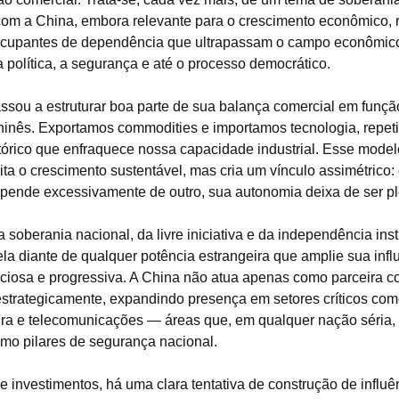
com a China, embora relevante para o crescimento econômico, 
ocupantes de dependência que ultrapassam o campo econômic
 política, a segurança e até o processo democrático.
assou a estruturar boa parte de sua balança comercial em funçã
inês. Exportamos commodities e importamos tecnologia, repet
tórico que enfraquece nossa capacidade industrial. Esse mode
ita o crescimento sustentável, mas cria um vínculo assimétrico
pende excessivamente de outro, sua autonomia deixa de ser pl
 soberania nacional, da livre iniciativa e da independência inst
ela diante de qualquer potência estrangeira que amplie sua infl
nciosa e progressiva. A China não atua apenas como parceira c
estrategicamente, expandindo presença em setores críticos com
tura e telecomunicações — áreas que, em qualquer nação séria,
omo pilares de segurança nacional.
e investimentos, há uma clara tentativa de construção de influê