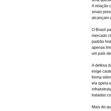
A relação 
sinais pre
alcançam a
O Brasil p
mercado ch
padrão his
apenas lim
um país de
A defesa da
exige caut
forma sile
ela opera 
infraestru
tratadas c
Mais do qu