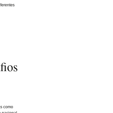
ferentes
fios
nas como
 nacional.