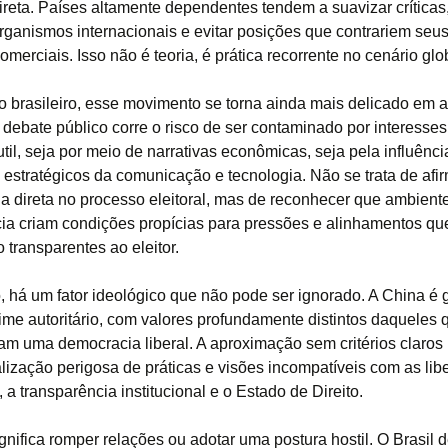
direta. Países altamente dependentes tendem a suavizar críticas,
rganismos internacionais e evitar posições que contrariem seus
omerciais. Isso não é teoria, é prática recorrente no cenário glo
o brasileiro, esse movimento se torna ainda mais delicado em 
O debate público corre o risco de ser contaminado por interesse
til, seja por meio de narrativas econômicas, seja pela influência
 estratégicos da comunicação e tecnologia. Não se trata de afi
cia direta no processo eleitoral, mas de reconhecer que ambient
a criam condições propícias para pressões e alinhamentos q
 transparentes ao eleitor.
, há um fator ideológico que não pode ser ignorado. A China é
ime autoritário, com valores profundamente distintos daqueles 
m uma democracia liberal. A aproximação sem critérios claros
ização perigosa de práticas e visões incompatíveis com as li
, a transparência institucional e o Estado de Direito.
gnifica romper relações ou adotar uma postura hostil. O Brasil d