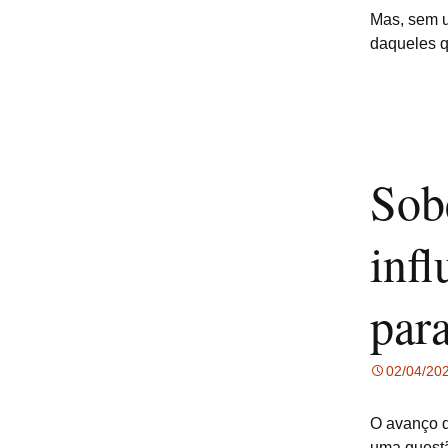
Mas, sem u
daqueles q
Sob
infl
para
02/04/20
O avanço d
uma questã