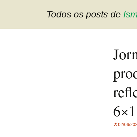
Todos os posts de
Ism
Jorn
pro
refl
6×1
02/06/20