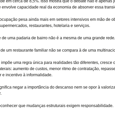
ade em cerca de 8,5%. Isso mostra que o debate não é apenas j
ele envolve capacidade real da economia de absorver essa transi
ocupação pesa ainda mais em setores intensivos em mão de o
supermercados, restaurantes, hotelaria e serviços.
e de uma padaria de bairro não é a mesma de uma grande rede
a de um restaurante familiar não se compara à de uma multinaci
impõe uma regra única para realidades tão diferentes, cresce o
laterais: aumento de custos, menor ritmo de contratação, repass
 e incentivo à informalidade.
ignifica negar a importância do descanso nem se opor à valoriz
.
reconhecer que mudanças estruturais exigem responsabilidade.