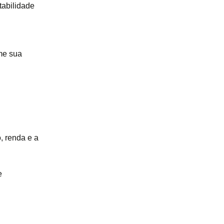
tabilidade
rme sua
, renda e a
e