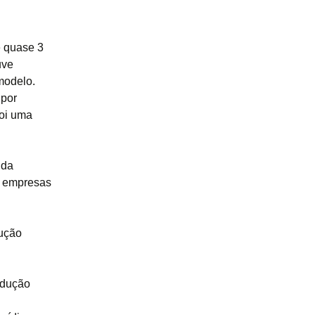
e quase 3
uve
modelo.
 por
foi uma
 da
e empresas
dução
edução