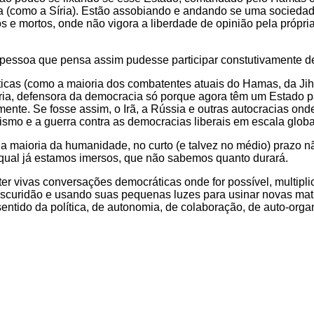
ida (como a Síria). Estão assobiando e andando se uma socieda
s e mortos, onde não vigora a liberdade de opinião pela própri
pessoa que pensa assim pudesse participar constutivamente d
icas (como a maioria dos combatentes atuais do Hamas, da Jiha
ia, defensora da democracia só porque agora têm um Estado pa
mente. Se fosse assim, o Irã, a Rússia e outras autocracias on
ismo e a guerra contra as democracias liberais em escala globa
ra a maioria da humanidade, no curto (e talvez no médio) prazo
a qual já estamos imersos, que não sabemos quanto durará.
er vivas conversações democráticas onde for possível, multipl
scuridão e usando suas pequenas luzes para usinar novas mat
ido da política, de autonomia, de colaboração, de auto-organi