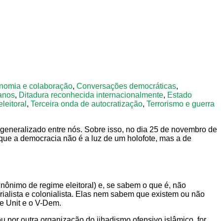
nomia e colaboração
,
Conversações democráticas
,
anos
,
Ditadura reconhecida internacionalmente
,
Estado
leitoral
,
Terceira onda de autocratização
,
Terrorismo e guerra
generalizado entre nós. Sobre isso, no dia 25 de novembro de
 que a democracia não é a luz de um holofote, mas a de
ônimo de regime eleitoral) e, se sabem o que é, não
alista e colonialista. Elas nem sabem que existem ou não
e Unit e o V-Dem.
or outra organização do jihadismo ofensivo islâmico, for