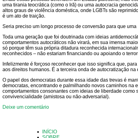
uma tirania teocrática (como o Irã) ou uma autocracia genoc
altos graus de violência doméstica, onde LGBTs são reprimido
é um ato de traição.
Seria preciso um longo processo de conversão para que uma 
Toda uma geração que foi doutrinada com ideias antidemocrát
comportamentos autocráticos não virará, em sua imensa maior
só porque têm sua própria ditadura reconhecida internacional
reconhecidos – não estariam financiando ou apoiando o terror
Infelizmente é forçoso reconhecer que isso significa que, pa
aos direitos humanos. É a terceira onda de autocratização n
O papel dos democratas durante essa idade das trevas é mant
democratas, encontrando e palmilhando novos caminhos na e
comportamentos consonantes com ideias de liberdade como sent
convivencialidade (amistosa ou não-adversarial).
Deixe um comentário
INÍCIO
SOBRE