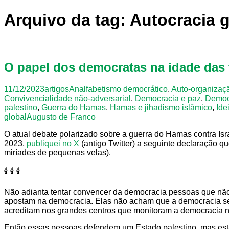
Arquivo da tag: Autocracia 
O papel dos democratas na idade das 
11/12/2023
artigos
Analfabetismo democrático
,
Auto-organizaçã
Convivencialidade não-adversarial
,
Democracia e paz
,
Democr
palestino
,
Guerra do Hamas
,
Hamas e jihadismo islâmico
,
Ide
global
Augusto de Franco
O atual debate polarizado sobre a guerra do Hamas contra Is
2023,
publiquei no X
(antigo Twitter) a seguinte declaração q
miríades de pequenas velas).
🕯️ 🕯️ 🕯️
Não adianta tentar convencer da democracia pessoas que não
apostam na democracia. Elas não acham que a democracia seja
acreditam nos grandes centros que monitoram a democracia 
Então essas pessoas defendem um Estado palestino, mas estã