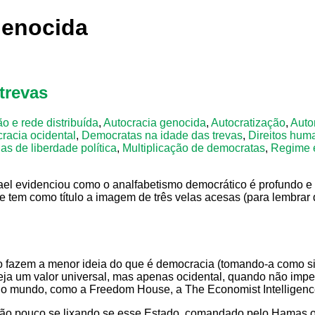
genocida
trevas
o e rede distribuída
,
Autocracia genocida
,
Autocratização
,
Auto
acia ocidental
,
Democratas na idade das trevas
,
Direitos hum
ias de liberdade política
,
Multiplicação de democratas
,
Regime e
rael evidenciou como o analfabetismo democrático é profundo e 
ue tem como título a imagem de três velas acesas (para lembrar
 fazem a menor ideia do que é democracia (tomando-a como sin
 um valor universal, mas apenas ocidental, quando não imperi
no mundo, como a Freedom House, a The Economist Intelligenc
o pouco se lixando se esse Estado, comandado pelo Hamas ou p