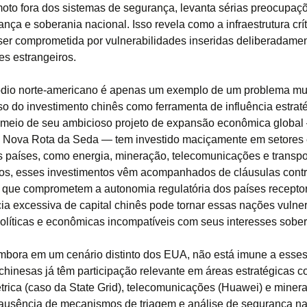
oto fora dos sistemas de segurança, levanta sérias preocupaç
nça e soberania nacional. Isso revela como a infraestrutura crí
ser comprometida por vulnerabilidades inseridas deliberadamen
es estrangeiros.
dio norte-americano é apenas um exemplo de um problema mu
so do investimento chinês como ferramenta de influência estraté
 meio de seu ambicioso projeto de expansão econômica global
a Nova Rota da Seda — tem investido maciçamente em setores 
s países, como energia, mineração, telecomunicações e transp
os, esses investimentos vêm acompanhados de cláusulas contr
 que comprometem a autonomia regulatória dos países receptor
a excessiva de capital chinês pode tornar essas nações vulne
olíticas e econômicas incompatíveis com seus interesses sobe
embora em um cenário distinto dos EUA, não está imune a esses 
hinesas já têm participação relevante em áreas estratégicas 
étrica (caso da State Grid), telecomunicações (Huawei) e mine
usência de mecanismos de triagem e análise de segurança n