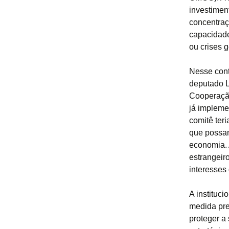
investiment
concentraçã
capacidade 
ou crises g
Nesse cont
deputado L
Cooperação
já impleme
comitê teri
que possam
economia. 
estrangeir
interesses 
A instituc
medida pre
proteger a 