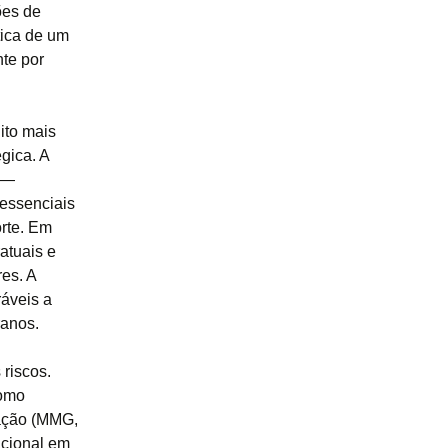
ões de
tica de um
te por
ito mais
gica. A
 —
essenciais
orte. Em
atuais e
es. A
ráveis a
ranos.
riscos.
como
ração (MMG,
acional em