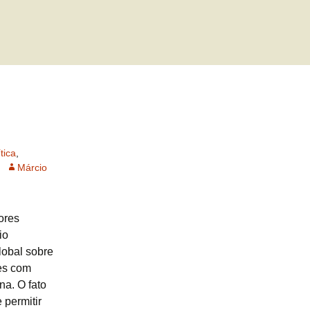
tica
,
Márcio
ores
io
lobal sobre
ses com
na. O fato
permitir