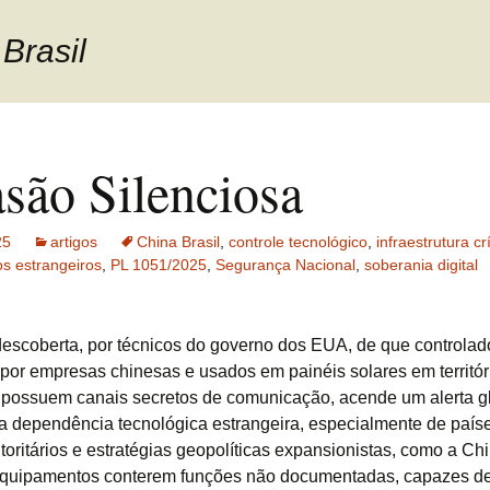
Brasil
asão Silenciosa
25
artigos
China Brasil
,
controle tecnológico
,
infraestrutura crí
os estrangeiros
,
PL 1051/2025
,
Segurança Nacional
,
soberania digital
descoberta, por técnicos do governo dos EUA, de que controlad
 por empresas chinesas e usados em painéis solares em territór
possuem canais secretos de comunicação, acende um alerta g
da dependência tecnológica estrangeira, especialmente de paí
oritários e estratégias geopolíticas expansionistas, como a Chi
quipamentos conterem funções não documentadas, capazes de 