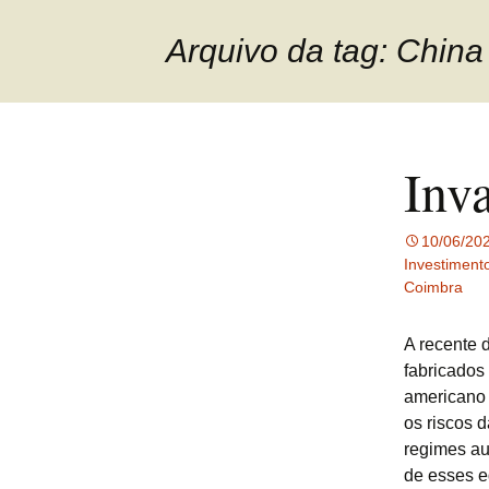
Arquivo da tag: China 
Inv
10/06/20
Investiment
Coimbra
A recente 
fabricados
americano 
os riscos 
regimes aut
de esses e