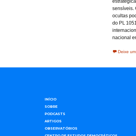
estratégic
sensíveis.
ocultas po
do PL 1051
internacio
nacional e
Deixe um
INÍCIO
SOBRE
PODCASTS
ARTIGOS
OBSERVATÓRIOS
CENTRO DE ESTUDOS DEMOCRÁTICOS