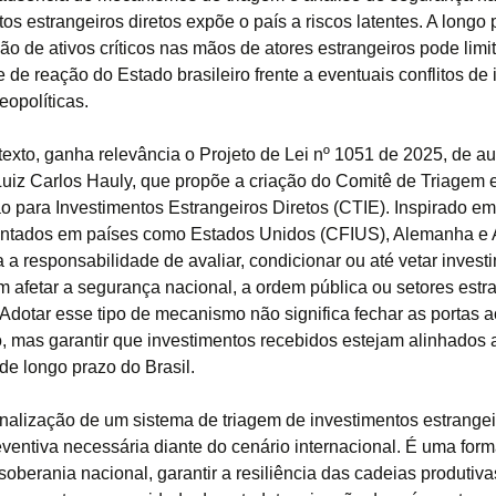
os estrangeiros diretos expõe o país a riscos latentes. A longo 
o de ativos críticos nas mãos de atores estrangeiros pode limit
de reação do Estado brasileiro frente a eventuais conflitos de 
eopolíticas.
exto, ganha relevância o Projeto de Lei nº 1051 de 2025, de au
uiz Carlos Hauly, que propõe a criação do Comitê de Triagem 
 para Investimentos Estrangeiros Diretos (CTIE). Inspirado e
ntados em países como Estados Unidos (CFIUS), Alemanha e Au
a a responsabilidade de avaliar, condicionar ou até vetar invest
 afetar a segurança nacional, a ordem pública ou setores estr
Adotar esse tipo de mecanismo não significa fechar as portas a
o, mas garantir que investimentos recebidos estejam alinhados 
de longo prazo do Brasil.
ionalização de um sistema de triagem de investimentos estrange
ventiva necessária diante do cenário internacional. É uma for
soberania nacional, garantir a resiliência das cadeias produtiva