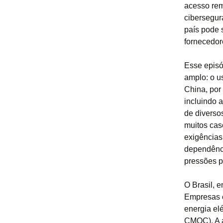
acesso rem
cibersegura
país pode 
fornecedor
Esse episó
amplo: o u
China, por
incluindo 
de diverso
muitos cas
exigências
dependênci
pressões p
O Brasil, 
Empresas c
energia el
CMOC). A a