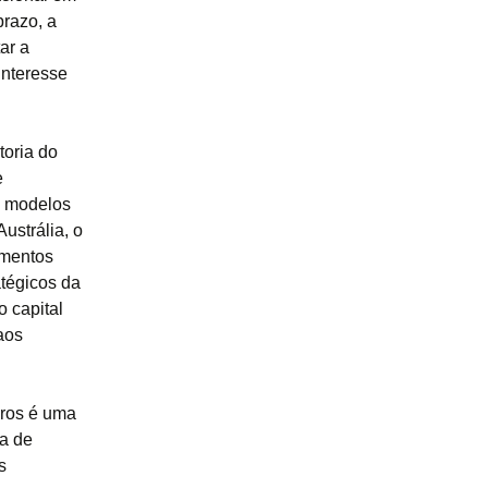
prazo, a
ar a
interesse
toria do
e
m modelos
strália, o
imentos
atégicos da
o capital
aos
iros é uma
ma de
s