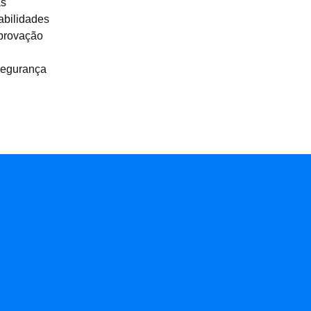
as
abilidades
aprovação
 segurança