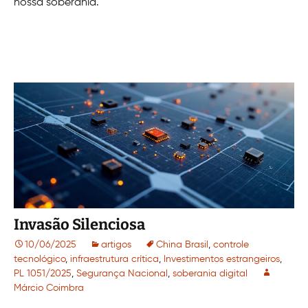
nossa soberania.
Invasão Silenciosa
10/06/2025
artigos
China Brasil
,
controle
tecnológico
,
infraestrutura crítica
,
Investimentos estrangeiros
,
PL 1051/2025
,
Segurança Nacional
,
soberania digital
Márcio Coimbra