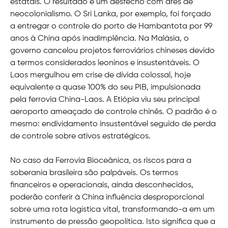
estatais. O resultado é um desfecho com ares de
neocolonialismo. O Sri Lanka, por exemplo, foi forçado
a entregar o controle do porto de Hambantota por 99
anos à China após inadimplência. Na Malásia, o
governo cancelou projetos ferroviários chineses devido
a termos considerados leoninos e insustentáveis. O
Laos mergulhou em crise de dívida colossal, hoje
equivalente a quase 100% do seu PIB, impulsionada
pela ferrovia China-Laos. A Etiópia viu seu principal
aeroporto ameaçado de controle chinês. O padrão é o
mesmo: endividamento insustentável seguido de perda
de controle sobre ativos estratégicos.
No caso da Ferrovia Bioceânica, os riscos para a
soberania brasileira são palpáveis. Os termos
financeiros e operacionais, ainda desconhecidos,
poderão conferir à China influência desproporcional
sobre uma rota logística vital, transformando-a em um
instrumento de pressão geopolítica. Isto significa que a