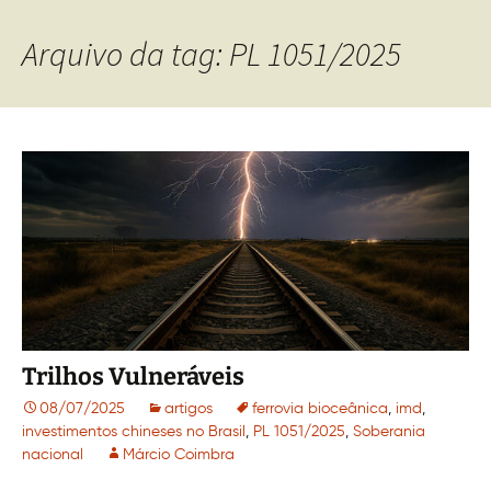
Arquivo da tag: PL 1051/2025
Trilhos Vulneráveis
08/07/2025
artigos
ferrovia bioceânica
,
imd
,
investimentos chineses no Brasil
,
PL 1051/2025
,
Soberania
nacional
Márcio Coimbra