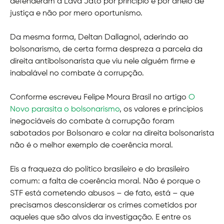
defenderam a Lava Jato por princípio e por anelo de
justiça e não por mero oportunismo.
Da mesma forma, Deltan Dallagnol, aderindo ao
bolsonarismo, de certa forma despreza a parcela da
direita antibolsonarista que viu nele alguém firme e
inabalável no combate à corrupção.
Conforme escreveu Felipe Moura Brasil no artigo
O
Novo parasita o bolsonarismo
, os valores e princípios
inegociáveis do combate à corrupção foram
sabotados por Bolsonaro e colar na direita bolsonarista
não é o melhor exemplo de coerência moral.
Eis a fraqueza do político brasileiro e do brasileiro
comum: a falta de coerência moral. Não é porque o
STF está cometendo abusos – de fato, está – que
precisamos desconsiderar os crimes cometidos por
aqueles que são alvos da investigação. E entre os