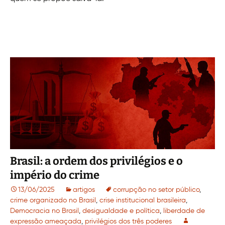
Brasil: a ordem dos privilégios e o
império do crime
13/06/2025
artigos
corrupção no setor público
,
crime organizado no Brasil
,
crise institucional brasileira
,
Democracia no Brasil
,
desigualdade e política
,
liberdade de
expressão ameaçada
,
privilégios dos três poderes