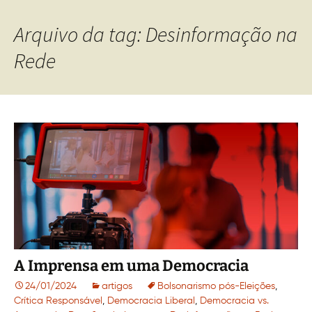
Arquivo da tag: Desinformação na
Rede
A Imprensa em uma Democracia
24/01/2024
artigos
Bolsonarismo pós-Eleições
,
Crítica Responsável
,
Democracia Liberal
,
Democracia vs.