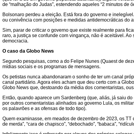
de “malhação do Judas”, estendendo aqueles “2 minutos de ód
Bolsonaro perdeu a eleição. Está fora do governo e inelegível
ou conivência com posições e medidas antidemocráticas do atu
Sim, parar de criticar o governo que existe realmente para fic
raro, a justiça se confunde com vingança, não é aceitável. A
democracia.
O caso da Globo News
Segundo pesquisas, como a do Felipe Nunes (Quaest de dezemb
mídias sociais e os programas de mensagens.
Os petistas nunca abandonaram o sonho de ter um canal própr
canal partidário. Agora eles acham que deu certo com a Glob
Globo News que, destoando da média dos comentaristas, ousa c
Então, quando aparece um Sardenberg (que, aliás, já saiu do
por outros comentaristas alinhados ao governo Lula, os mili
os palavrões e as ofensas de todo tipo).
Quem examinasse, em meados de dezembro de 2023, os TT do X (
de merda”, “cara de chapisco”, “debochado”, “babaca”, “ridícul