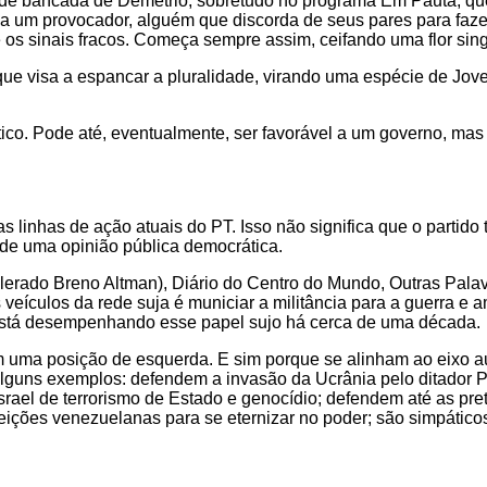
s de bancada de Demétrio, sobretudo no programa Em Pauta, que
ia um provocador, alguém que discorda de seus pares para faz
e os sinais fracos. Começa sempre assim, ceifando uma flor si
 que visa a espancar a pluralidade, virando uma espécie de Jov
co. Pode até, eventualmente, ser favorável a um governo, mas 
 linhas de ação atuais do PT. Isso não significa que o partido 
o de uma opinião pública democrática.
erado Breno Altman), Diário do Centro do Mundo, Outras Palavra
ículos da rede suja é municiar a militância para a guerra e a
s está desempenhando esse papel sujo há cerca de uma década.
 uma posição de esquerda. E sim porque se alinham ao eixo a
ar alguns exemplos: defendem a invasão da Ucrânia pelo ditado
rael de terrorismo de Estado e genocídio; defendem até as pre
eições venezuelanas para se eternizar no poder; são simpáticos