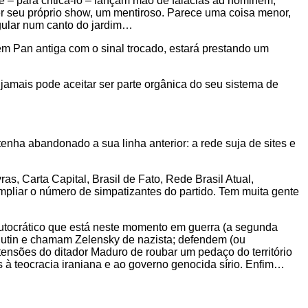
 – para criticá-lo – lançam mão de falácias ad hominem,
er seu próprio show, um mentiroso. Parece uma coisa menor,
ngular num canto do jardim…
em Pan antiga com o sinal trocado, estará prestando um
jamais pode aceitar ser parte orgânica do seu sistema de
tenha abandonado a sua linha anterior: a rede suja de sites e
s, Carta Capital, Brasil de Fato, Rede Brasil Atual,
mpliar o número de simpatizantes do partido. Tem muita gente
utocrático que está neste momento em guerra (a segunda
r Putin e chamam Zelensky de nazista; defendem (ou
tensões do ditador Maduro de roubar um pedaço do território
 à teocracia iraniana e ao governo genocida sírio. Enfim…