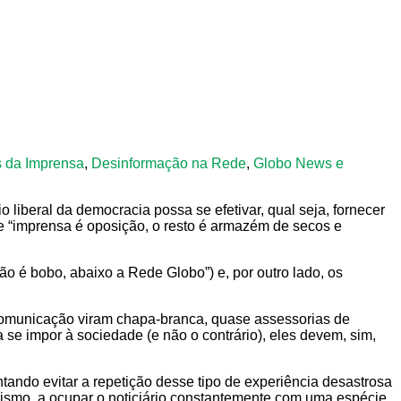
s da Imprensa
,
Desinformação na Rede
,
Globo News e
liberal da democracia possa se efetivar, qual seja, fornecer
ue “imprensa é oposição, o resto é armazém de secos e
ão é bobo, abaixo a Rede Globo”) e, por outro lado, os
e comunicação viram chapa-branca, quase assessorias de
 se impor à sociedade (e não o contrário), eles devem, sim,
ando evitar a repetição desse tipo de experiência desastrosa
arismo, a ocupar o noticiário constantemente com uma espécie