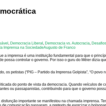
emocrática
sável
,
Democracia Liberal
,
Democracia vs. Autocracia
,
Desafio
da Imprensa na Sociedade
Augusto de Franco
a imprensa é uma instituição fundamental para que o princípio 
e possa controlar o governo. Por isso o guru do Méier dizia q
, os petistas (“PIG – Partido da Imprensa Golpista”, “O povo n
 criticada do ponto de vista da democracia. Quando veículos d
tantes ou passapanistas, contribuindo para que o governo possa
 disfunção importante se manifestou na chamada imprensa. Tent
ulos de comunicação passaram, a pretexto de exorcizar o bolson