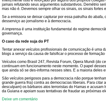
Infelizmente isso é reforçado por alguns dos próprios colega
jamais refutando seus argumentos substantivos. Demétrio ser
mas não é. Devemos sempre olhar os sinais, os sinais fortes 
Se a emissora se deixar capturar por essa patrulha do abafa,
desserviço ao jornalismo e à democracia.
A imprensa é uma instituição fundamental do regime democráti
governança.
O caso da rede suja do PT
Tentar anexar veículos profissionais de comunicação é uma das
blogs a serviço da causa de falsificar o processo de formaçã
Veículos como Brasil 247, Revista Forum, Opera Mundi (do cel
continuam em funcionamento neste momento. O papel desses ve
que ainda só se des-informa nesses sites. E a maioria dele
São veículos perigosos para a democracia não porque tenham
grande guerra fria) contra as democracias liberais. Para cit
desculpam) os bárbaros atos terroristas do Hamas e acusam Is
da Guiana e apoiam suas tentativas de fraudar as próximas el
Deixe um comentário