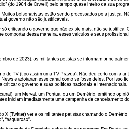
io” (do 1984 de Orwell) pelo tempo quase inteiro da sua prog
. Muitos bolsonaristas estão sendo processados pela justiça. Nã
al governo não são justificáveis.
ar só criticando o governo que não existe mais, não se justifica
o se comportar dessa maneira, esses veículos e seus profissio
ro de 2023), os militantes petistas se informam principalment
io de TV (tipo assim uma TV Pravda). Não deu certo com a anti
o News e adotaram esse canal como se fosse deles. Por isso fi
riticar o governo e suas políticas nacionais e internacionais.
 canal), um Merval, um Pontual ou um Demétrio, emitindo opini
tantes iniciam imediatamente uma campanha de cancelamento do
Twitter) veria os militantes petistas chamando o Demétrio Magn
o”, “asqueroso”.