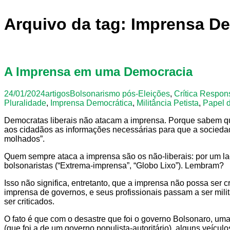
Arquivo da tag: Imprensa D
A Imprensa em uma Democracia
24/01/2024
artigos
Bolsonarismo pós-Eleições
,
Crítica Respon
Pluralidade
,
Imprensa Democrática
,
Militância Petista
,
Papel 
Democratas liberais não atacam a imprensa. Porque sabem que 
aos cidadãos as informações necessárias para que a sociedad
molhados”.
Quem sempre ataca a imprensa são os não-liberais: por um lado
bolsonaristas (“Extrema-imprensa”, “Globo Lixo”). Lembram?
Isso não significa, entretanto, que a imprensa não possa ser
imprensa de governos, e seus profissionais passam a ser mili
ser criticados.
O fato é que com o desastre que foi o governo Bolsonaro, uma
(que foi a de um governo populista-autoritário), alguns veíc