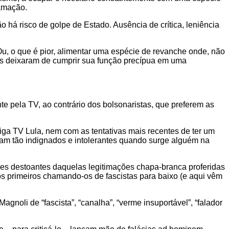
ramação.
o há risco de golpe de Estado. Ausência de crítica, leniência
. Ou, o que é pior, alimentar uma espécie de revanche onde, não
nais deixaram de cumprir sua função precípua em uma
e pela TV, ao contrário dos bolsonaristas, que preferem as
ga TV Lula, nem com as tentativas mais recentes de ter um
cam tão indignados e intolerantes quando surge alguém na
ões destoantes daquelas legitimações chapa-branca proferidas
s primeiros chamando-os de fascistas para baixo (e aqui vêm
oli de “fascista”, “canalha”, “verme insuportável”, “falador