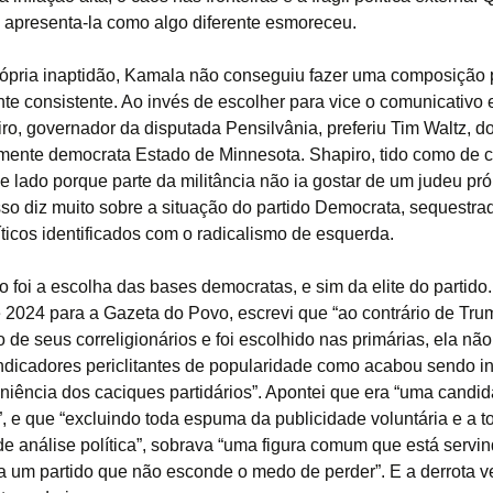
 apresenta-la como algo diferente esmoreceu.
ópria inaptidão, Kamala não conseguiu fazer uma composição p
e consistente. Ao invés de escolher para vice o comunicativo 
ro, governador da disputada Pensilvânia, preferiu Tim Waltz, d
lmente democrata Estado de Minnesota. Shapiro, tido como de ce
e lado porque parte da militância não ia gostar de um judeu pró
sso diz muito sobre a situação do partido Democrata, sequestra
íticos identificados com o radicalismo de esquerda.
 foi a escolha das bases democratas, e sim da elite do partido.
e 2024 para a Gazeta do Povo, escrevi que “ao contrário de Tru
o de seus correligionários e foi escolhido nas primárias, ela nã
ndicadores periclitantes de popularidade como acabou sendo i
niência dos caciques partidários”. Apontei que era “uma candid
”, e que “excluindo toda espuma da publicidade voluntária e a t
 de análise política”, sobrava “uma figura comum que está servi
a um partido que não esconde o medo de perder”. E a derrota ve