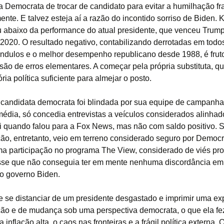
ia Democrata de trocar de candidato para evitar a humilhação f
ente. E talvez esteja aí a razão do incontido sorriso de Biden.
ou abaixo da performance do atual presidente, que venceu Trum
 2020. O resultado negativo, contabilizando derrotadas em todo
ndulos e o melhor desempenho republicano desde 1988, é fru
ão de erros elementares. A começar pela própria substituta, q
tória política suficiente para almejar o posto.
a candidata democrata foi blindada por sua equipe de campanh
 média, só concedia entrevistas a veículos considerados alinhad
i quando falou para a Fox News, mas não com saldo positivo. S
ão, entretanto, veio em terreno considerado seguro por Democr
a participação no programa The View, considerado de viés pro
se que não conseguia ter em mente nenhuma discordância em 
o governo Biden.
e se distanciar de um presidente desgastado e imprimir uma ex
ão e de mudança sob uma perspectiva democrata, o que ela fez
a inflação alta, o caos nas fronteiras e a frágil política externa.