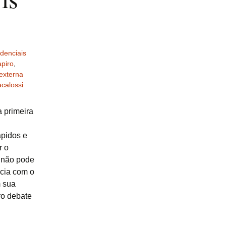
idenciais
piro
,
 externa
calossi
a primeira
ápidos e
r o
ê não pode
cia com o
m sua
ro debate