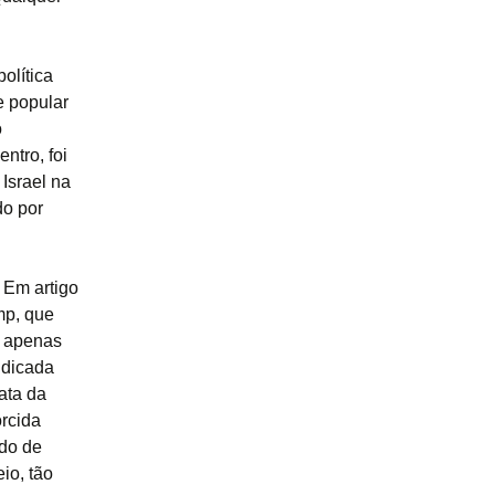
olítica
e popular
o
ntro, foi
 Israel na
do por
 Em artigo
mp, que
o apenas
ndicada
ata da
orcida
ndo de
io, tão