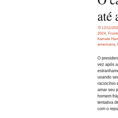
até 
12/11/20
2024
,
Front
Kamala Harr
americana
,
O presiden
vez após a
estranhame
usando seu
raciocínio
amar seu p
homem frág
tentativa 
com o rep