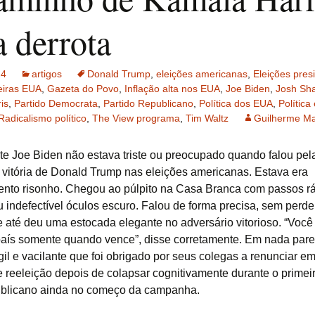
a derrota
24
artigos
Donald Trump
,
eleições americanas
,
Eleições pres
eiras EUA
,
Gazeta do Povo
,
Inflação alta nos EUA
,
Joe Biden
,
Josh Sha
is
,
Partido Democrata
,
Partido Republicano
,
Política dos EUA
,
Política
Radicalismo político
,
The View programa
,
Tim Waltz
Guilherme Ma
te Joe Biden não estava triste ou preocupado quando falou pel
 vitória de Donald Trump nas eleições americanas. Estava era
nto risonho. Chegou ao púlpito na Casa Branca com passos r
 indefectível óculos escuro. Falou de forma precisa, sem perde
 e até deu uma estocada elegante no adversário vitorioso. “Voc
aís somente quando vence”, disse corretamente. Em nada pare
il e vacilante que foi obrigado por seus colegas a renunciar e
de reeleição depois de colapsar cognitivamente durante o primei
ublicano ainda no começo da campanha.