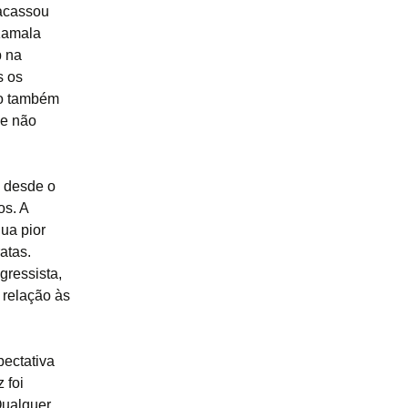
racassou
 Kamala
p na
s os
to também
ue não
a desde o
os. A
ua pior
atas.
gressista,
relação às
pectativa
 foi
 Qualquer