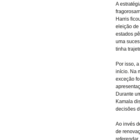
A estratég
fragorosam
Harris fic
eleição de
estados pê
uma sucess
tinha traje
Por isso, 
início. Na
exceção fo
apresentaç
Durante um
Kamala dis
decisões d
Ao invés d
de renovaç
referendar 