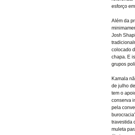
esforço em
Além da pr
minimament
Josh Shapi
tradiciona
colocado d
chapa. E i
grupos pol
Kamala não
de julho d
tem o apoi
conserva i
pela conve
burocracia
travestida
muleta par