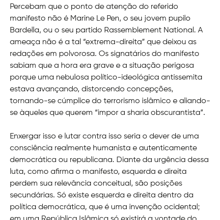
Percebam que o ponto de atenção do referido
manifesto não é Marine Le Pen, o seu jovem pupilo
Bardella, ou o seu partido Rassemblement National. A
ameaça não é a tal “extrema-direita” que deixou as
redações em polvorosa. Os signatários do manifesto
sabiam que a hora era grave e a situação perigosa
porque uma nebulosa político-ideológica antissemita
estava avançando, distorcendo concepções,
tornando-se cúmplice do terrorismo islâmico e aliando-
se àqueles que querem “impor a sharia obscurantista”.
Enxergar isso e lutar contra isso seria o dever de uma
consciência realmente humanista e autenticamente
democrática ou republicana. Diante da urgência dessa
luta, como afirma o manifesto, esquerda e direita
perdem sua relevância conceitual, são posições
secundárias. Só existe esquerda e direita dentro da
política democrática, que é uma invenção ocidental;
em uma República Islâmica só existirá a vontade do