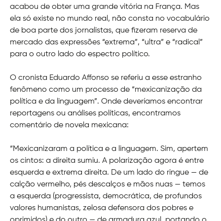
acabou de obter uma grande vitória na França. Mas
ela só existe no mundo real, não consta no vocabulário
de boa parte dos jornalistas, que fizeram reserva de
mercado das expressões “extrema”, “ultra” e “radical”
para o outro lado do espectro político.
O cronista Eduardo Affonso se referiu a esse estranho
fenômeno como um processo de “mexicanização da
política e da linguagem”. Onde deveríamos encontrar
reportagens ou análises políticas, encontramos
comentário de novela mexicana:
“Mexicanizaram a política e a linguagem. Sim, apertem
os cintos: a direita sumiu. A polarização agora é entre
esquerda e extrema direita. De um lado do ringue — de
calção vermelho, pés descalços e mãos nuas — temos
a esquerda (progressista, democrática, de profundos
valores humanistas, zelosa defensora dos pobres e
oprimidos) e do outro — de armadura azul, portando o