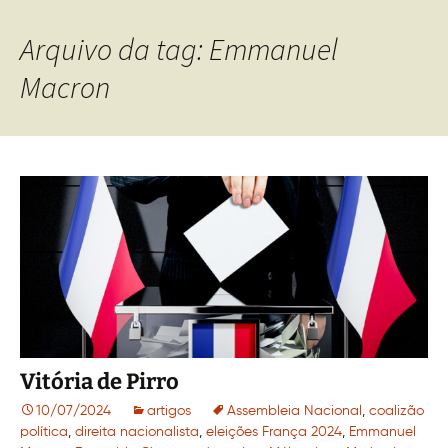
Arquivo da tag: Emmanuel
Macron
Vitória de Pirro
10/07/2024
artigos
Assembleia Nacional
,
coalizão
política
,
direita nacionalista
,
eleições França 2024
,
Emmanuel