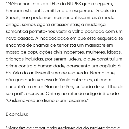
“Mélenchon, e os da LFI e do NUPES que o seguem,
herdam este antissemitismo de esquerda. Depois da
Shoah, não podemos mais ser antissemitas à moda
antiga, somos agora antissionistas; a mudança
semântica permite-nos vestir a velha podridão com um
novo casaco. A incapacidade em que esta esquerda se
encontra de chamar de terrorista um massacre em
massa de populações civis inocentes, mulheres, idosos,
crianças incluídas, por serem judeus, o que constitui um
crime contra a humanidade, acrescenta um capítulo à
história do antissemitismo de esquerda. Normal que,
não querendo ver essa infâmia entre eles, afirmem
encontrá-la entre Marine Le Pen, culpada de ser filha de
seu pai!”, escreveu Onfray no referido artigo intitulado
“O islamo-esquerdismo é um fascismo.”
E concluiu:
“Marx fez da vanguarda esclarecida do proletariado a