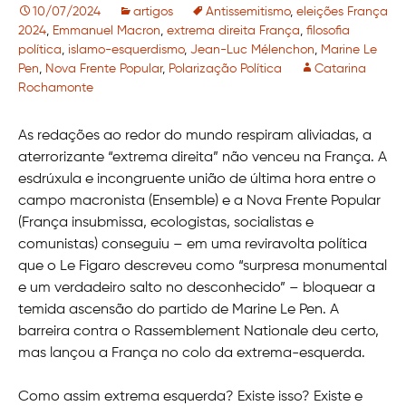
10/07/2024
artigos
Antissemitismo
,
eleições França
2024
,
Emmanuel Macron
,
extrema direita França
,
filosofia
política
,
islamo-esquerdismo
,
Jean-Luc Mélenchon
,
Marine Le
Pen
,
Nova Frente Popular
,
Polarização Política
Catarina
Rochamonte
As redações ao redor do mundo respiram aliviadas, a
aterrorizante “extrema direita” não venceu na França. A
esdrúxula e incongruente união de última hora entre o
campo macronista (Ensemble) e a Nova Frente Popular
(França insubmissa, ecologistas, socialistas e
comunistas) conseguiu – em uma reviravolta política
que o Le Figaro descreveu como “surpresa monumental
e um verdadeiro salto no desconhecido” – bloquear a
temida ascensão do partido de Marine Le Pen. A
barreira contra o Rassemblement Nationale deu certo,
mas lançou a França no colo da extrema-esquerda.
Como assim extrema esquerda? Existe isso? Existe e