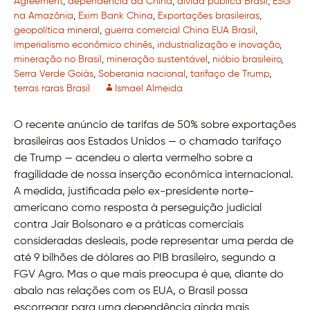
Agreement
,
dependência da China
,
dívida pública Brasil
,
ESG
na Amazônia
,
Exim Bank China
,
Exportações brasileiras
,
geopolítica mineral
,
guerra comercial China EUA Brasil
,
imperialismo econômico chinês
,
industrialização e inovação
,
mineração no Brasil
,
mineração sustentável
,
nióbio brasileiro
,
Serra Verde Goiás
,
Soberania nacional
,
tarifaço de Trump
,
terras raras Brasil
Ismael Almeida
O recente anúncio de tarifas de 50% sobre exportações
brasileiras aos Estados Unidos — o chamado tarifaço
de Trump — acendeu o alerta vermelho sobre a
fragilidade de nossa inserção econômica internacional.
A medida, justificada pelo ex-presidente norte-
americano como resposta à perseguição judicial
contra Jair Bolsonaro e a práticas comerciais
consideradas desleais, pode representar uma perda de
até 9 bilhões de dólares ao PIB brasileiro, segundo a
FGV Agro. Mas o que mais preocupa é que, diante do
abalo nas relações com os EUA, o Brasil possa
escorregar para uma dependência ainda mais